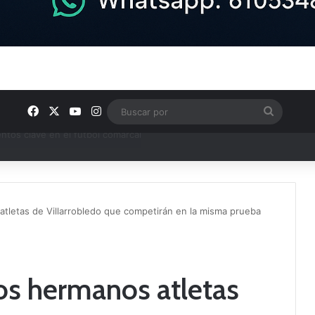
Facebook
X
YouTube
Instagram
Buscar
por
ptana continúan perfilando sus plantillas
atletas de Villarrobledo que competirán en la misma prueba
dos hermanos atletas