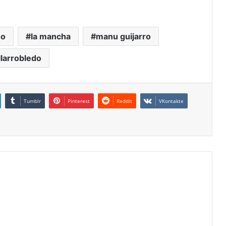
mo
la mancha
manu guijarro
llarrobledo
Tumblr
Pinterest
Reddit
VKontakte