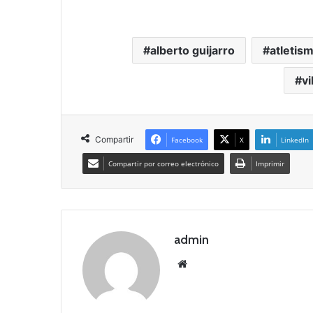
alberto guijarro
atletis
vi
Compartir
Facebook
X
LinkedIn
Compartir por correo electrónico
Imprimir
admin
Siti
o
we