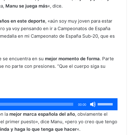
ca,
Manu se juega más
«, dice.
años en este deporte
, «aún soy muy joven para estar
ero ya voy pensando en ir a Campeonatos de España
na medalla en mi Campeonato de España Sub-20, que es
e se encuentra en su
mejor momento de forma
. Parte
ue no parte con presiones. “Que el cuerpo siga su
Utiliza
00:00
las
on la
mejor marca española del año
, obviamente el
teclas
del primer puesto», dice Manu, «pero yo creo que tengo
de
inda y haga lo que tenga que hacer
«.
flecha