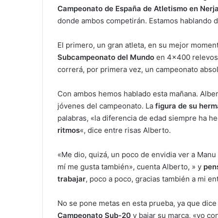
Campeonato de España de Atletismo en Nerj
donde ambos competirán. Estamos hablando 
El primero, un gran atleta, en su mejor momen
Subcampeonato del Mundo
en 4×400 relevos.
correrá, por primera vez, un campeonato absol
Con ambos hemos hablado esta mañana. Alberto
jóvenes del campeonato. La
figura de su herm
palabras, «la diferencia de edad siempre ha h
ritmos
«, dice entre risas Alberto.
«Me dio, quizá, un poco de envidia ver a Manu
mí me gusta también», cuenta Alberto, » y
pen
trabajar
, poco a poco, gracias también a mi en
No se pone metas en esta prueba, ya que dic
Campeonato Sub-20
y bajar su marca, «yo c