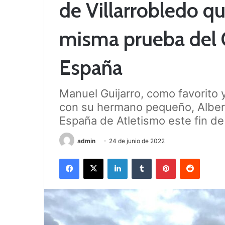
de Villarrobledo q
misma prueba del
España
Manuel Guijarro, como favorito 
con su hermano pequeño, Albert
España de Atletismo este fin d
admin
24 de junio de 2022
Facebook
X
LinkedIn
Tumblr
Pinterest
Reddit