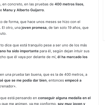
a
, en concreto, en las pruebas de
400 metros lisos
,
de
Manu y Alberto Guijarro
.
to de forma, que hace unos meses se hizo con el
 El otro, una
joven promesa
, de tan solo 19 años, que
uto.
 dice que está tranquilo pese a ser uno de los más
ano ha sido importante
para él, según dejan intuir sus
echo que él vaya por delante de mí,
él ha marcado los
 en una prueba tan buena, que es la de 400 metros, a
sé que se me podía dar bien
, entonces
empecé a
trenador».
e que está pensando en
conseguir alguna medalla en el
on que me animen, ya me conformo,
soy muy joven y