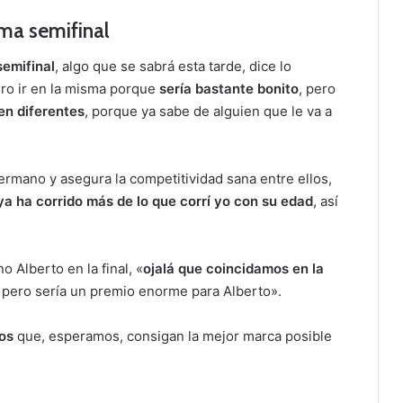
arriba/abajo
sma semifinal
para
aumentar
semifinal
, algo que se sabrá esta tarde, dice lo
o
iero ir en la misma porque
sería bastante bonito
, pero
disminuir
en diferentes
, porque ya sabe de alguien que le va a
el
volumen.
ermano y asegura la competitividad sana entre ellos,
 ya ha corrido más de lo que corrí yo con su edad
, así
Alberto en la final, «
ojalá que coincidamos en la
hay, pero sería un premio enorme para Alberto».
os
que, esperamos, consigan la mejor marca posible