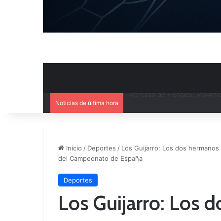
Noticias de última hora
El CB Villarrobledo y el CB Cri
Inicio
/
Deportes
/
Los Guijarro: Los dos hermanos 
del Campeonato de España
Deportes
Los Guijarro: Los 