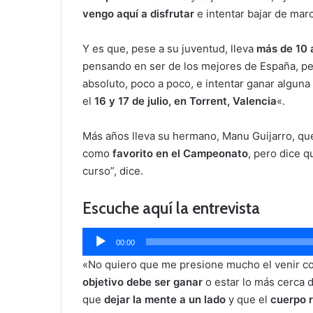
vengo aquí a disfrutar
e intentar bajar de mar
Y es que, pese a su juventud, lleva
más de 10 
pensando en ser de los mejores de España, p
absoluto, poco a poco, e intentar ganar algu
el
16 y 17 de julio, en Torrent, Valencia
«.
Más años lleva su hermano, Manu Guijarro, qu
como
favorito en el Campeonato
, pero dice q
curso”, dice.
Escuche aquí la entrevista
Reproductor
00:00
de
«No quiero que me presione mucho el venir c
audio
objetivo debe ser ganar
o estar lo más cerca 
que
dejar la mente a un lado
y que el
cuerpo r