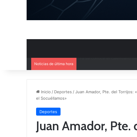
Noticias de última hora
Mercado de Fichajes: Movimie
Inicio
/
Deportes
/
Juan Amador, Pte. del Torrijos:
el Socuéllamos»
Deportes
Juan Amador, Pte. d