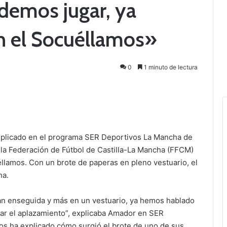
odemos jugar, ya
 el Socuéllamos»
0
1 minuto de lectura
explicado en el programa SER Deportivos La Mancha de
 a la Federación de Fútbol de Castilla-La Mancha (FFCM)
éllamos. Con un brote de paperas en pleno vestuario, el
na.
ian enseguida y más en un vestuario, ya hemos hablado
itar el aplazamiento”, explicaba Amador en SER
jos ha explicado cómo surgió el brote de uno de sus