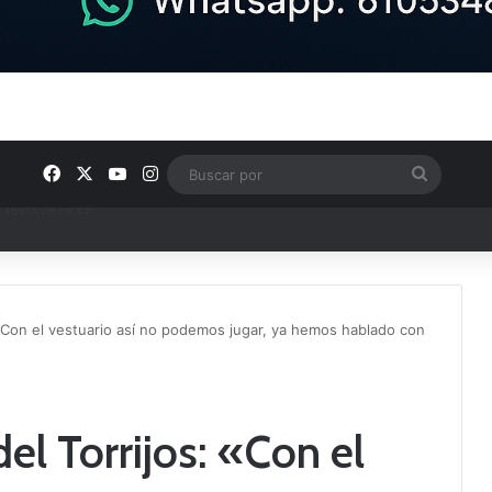
Facebook
X
YouTube
Instagram
Buscar
por
ntos clave en el fútbol comarcal
 «Con el vestuario así no podemos jugar, ya hemos hablado con
el Torrijos: «Con el