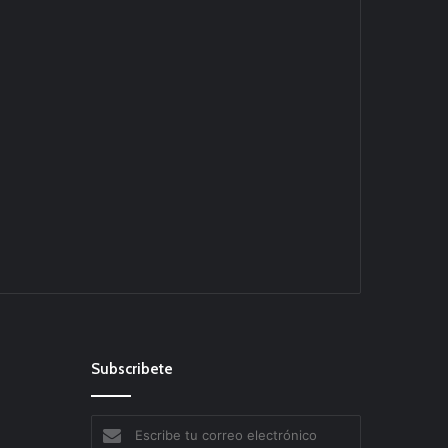
Subscribete
Escribe
tu