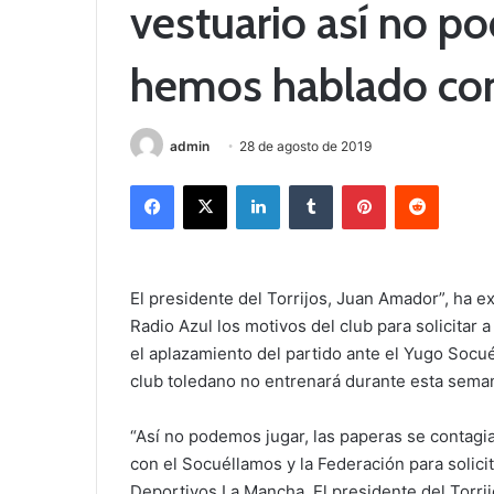
vestuario así no p
hemos hablado con
admin
28 de agosto de 2019
Facebook
X
LinkedIn
Tumblr
Pinterest
Reddit
El presidente del Torrijos, Juan Amador”, ha 
Radio Azul los motivos del club para solicitar
el aplazamiento del partido ante el Yugo Socu
club toledano no entrenará durante esta sema
“Así no podemos jugar, las paperas se contag
con el Socuéllamos y la Federación para solic
Deportivos La Mancha. El presidente del Torri