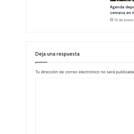
Agenda depor
semana en n
16 de enero
Deja una respuesta
Tu dirección de correo electrónico no será publicada
C
o
m
e
n
t