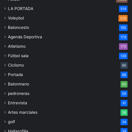
LA PORTADA
514
Voleybol
229
Baloncesto
195
Agenda Deportiva
179
Atletismo
175
Fútbol sala
139
Ciclismo
90
Portada
88
Balonmano
60
pedroneras
59
Entrevista
41
Artes marciales
38
golf
34
Halterofilia
34