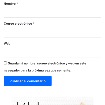
r
Nombre
*
i
o
*
Correo electrónico
*
Web
Guarda mi nombre, correo electrónico y web en este
navegador para la próxima vez que comente.