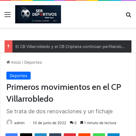
Menú
B
El CB Villarrobledo y el CB Criptana continúan perfilando sus plantillas
Inicio
/
Deportes
Deportes
Primeros movimientos en el CP
Villarrobledo
Se trata de dos renovaciones y un fichaje
admin
10 de junio de 2022
0
1 minuto de lectura
Facebook
X
LinkedIn
Tumblr
Pinterest
Reddit
WhatsApp
Telegram