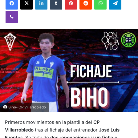
Viber
Biho- CP Villarrobledo
Primeros movimientos en la plantilla del
CP
Villarrobledo
tras el fichaje del entrenador
José Luis
Fuentes
.
Se trata de
dos renovaciones y un fichaje
.