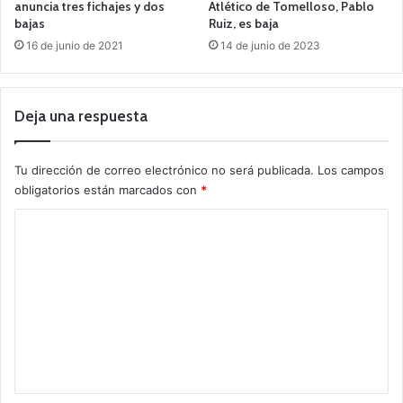
anuncia tres fichajes y dos
Atlético de Tomelloso, Pablo
bajas
Ruiz, es baja
16 de junio de 2021
14 de junio de 2023
Deja una respuesta
Tu dirección de correo electrónico no será publicada.
Los campos
obligatorios están marcados con
*
C
o
m
e
n
t
a