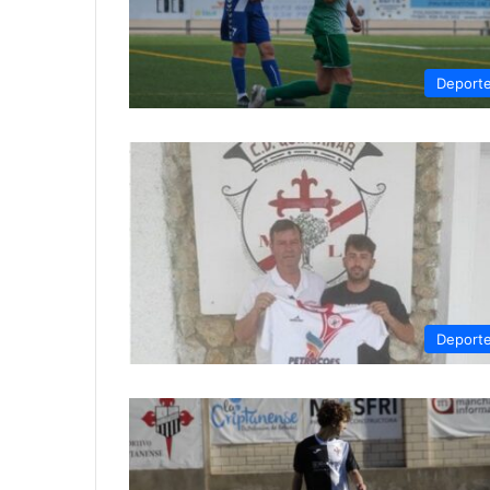
Deport
Deport