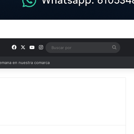
Facebook
X
YouTube
Instagram
Buscar
por
e Tercera RFEF