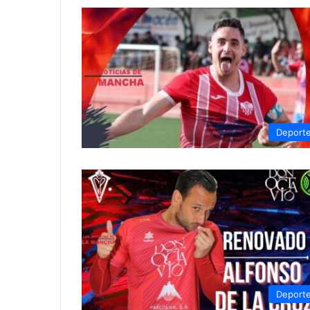
Deport
Deport