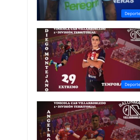
Deport
Deport