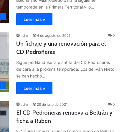
Balonmano Villarrobledo para la siguiente
temporada en la Primera Territorial y lo…
es
Leer más »
admin
4 de agosto de 2021
0
Un fichaje y una renovación para el
CD Pedroñeras
Sigue perfilándose la plantilla del CD Pedroñeras
de cara a la próxima temporada. Los de Iván Nieto
se han hecho…
es
Leer más »
admin
28 de julio de 2021
0
El CD Pedroñeras renueva a Beltrán y
ficha a Rubén
El CD Pedroñeras anuncia la renovación de Beltrán