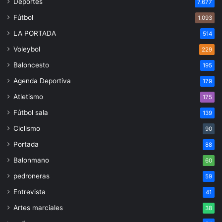
Deportes
7.677
Fútbol
1.093
LA PORTADA
514
Voleybol
229
Baloncesto
195
Agenda Deportiva
179
Atletismo
175
Fútbol sala
139
Ciclismo
90
Portada
88
Balonmano
60
pedroneras
59
Entrevista
41
Artes marciales
38