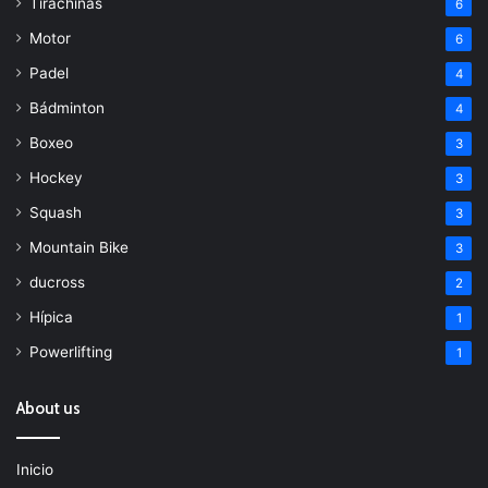
Tirachinas
6
Motor
6
Padel
4
Bádminton
4
Boxeo
3
Hockey
3
Squash
3
Mountain Bike
3
ducross
2
Hípica
1
Powerlifting
1
About us
Inicio