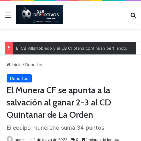
Menú
B
El CB Villarrobledo y el CB Criptana continúan perfilando sus plantillas
Inicio
/
Deportes
Deportes
El Munera CF se apunta a la
salvación al ganar 2-3 al CD
Quintanar de La Orden
El equipo munereño suma 34 puntos
admin
1 de mayo de 2022
0
1 minuto de lectura