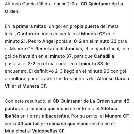
Alfonso García Viller al ganar
2-3
al
CD Quintanar de La
Orden.
En la
primera mitad
, un gol en
propia puerta
del meta
local,
Cantarero
ponía en ventaja al
Munera CF
en el
minuto 21
.
Pedro Ángel
ponía el
0-2
en el
minuto 32
para
el Munera CF.
Recortaría distancias
, el conjunto local, con
gol de
Navalón
en el
minuto 37
, para que
Cañadilla
pusiese el
2-2
en el marcador en el
minuto 38
de
encuentro. El definitivo 2-3 llegó en el
minuto 90
con gol
de
Villora,
para llevarse los tres puntos del
Alfonso García
Viller
el
Munera CF.
Con este resultado, el
CD Quintanar de La Orden
suma
45
puntos
y la s
emana que viene
se enfrenta al
Atlético
Ibañés
en tierras
albaceteñas
. Por su parte, el
Munera CF
suma
34 puntos
y la
semana que viene
recibe en el
Municipal
al
Valdepeñas CF.