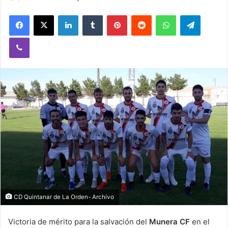
Facebook
X
LinkedIn
Tumblr
Pinterest
Reddit
WhatsApp
Telegram
Viber
CD Quintanar de La Orden- Archivo
Victoria de mérito para la salvación del
Munera CF
en el