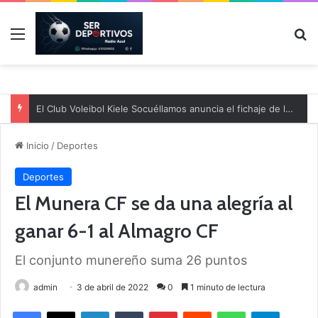
Menú
B
El Club Voleibol Kiele Socuéllamos anuncia el fichaje de la central norteamericana Morgan Thurlow para la temporada 2026/2027
Inicio
/
Deportes
Deportes
El Munera CF se da una alegría al
ganar 6-1 al Almagro CF
El conjunto munereño suma 26 puntos
admin
3 de abril de 2022
0
1 minuto de lectura
Facebook
X
LinkedIn
Tumblr
Pinterest
Reddit
WhatsApp
Telegram