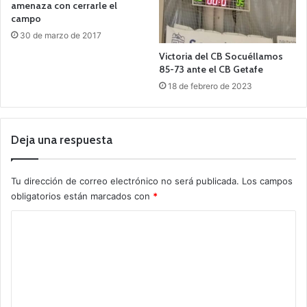
amenaza con cerrarle el
campo
30 de marzo de 2017
Victoria del CB Socuéllamos
85-73 ante el CB Getafe
18 de febrero de 2023
Deja una respuesta
Tu dirección de correo electrónico no será publicada.
Los campos
obligatorios están marcados con
*
C
o
m
e
n