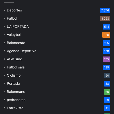
Deportes
7.676
Fútbol
1.093
LA PORTADA
514
Voleybol
229
Baloncesto
195
Agenda Deportiva
178
Atletismo
175
Fútbol sala
139
Ciclismo
90
Portada
88
Balonmano
60
pedroneras
59
Entrevista
41