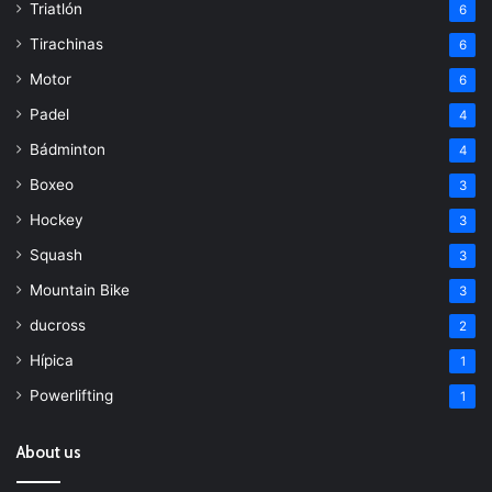
Triatlón
6
Tirachinas
6
Motor
6
Padel
4
Bádminton
4
Boxeo
3
Hockey
3
Squash
3
Mountain Bike
3
ducross
2
Hípica
1
Powerlifting
1
About us