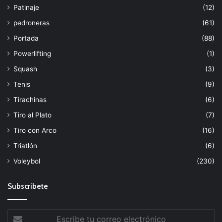
Patinaje
(12)
pedroneras
(61)
Portada
(88)
Powerlifting
(1)
Squash
(3)
Tenis
(9)
Tirachinas
(6)
Tiro al Plato
(7)
Tiro con Arco
(16)
Triatlón
(6)
Voleybol
(230)
Subscribete
Escribe