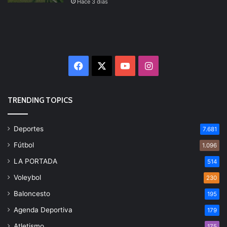
Hace 3 días
Facebook
X
YouTube
Instagram
TRENDING TOPICS
Deportes
7.681
Fútbol
1.096
LA PORTADA
514
Voleybol
230
Baloncesto
195
Agenda Deportiva
179
Atletismo
175