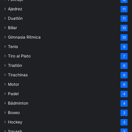
Ajedrez
11
Duatlón
11
Billar
10
Gimnasia Rítmica
10
Tenis
9
Tiro al Plato
7
Triatlón
6
Tirachinas
6
Motor
6
Padel
4
Bádminton
4
Boxeo
3
Hockey
3
Squash
3