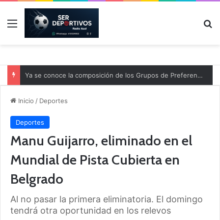
Menú
B
Ya se conoce la composición de los Grupos de Preferente y el calendario
Inicio
/
Deportes
Deportes
Manu Guijarro, eliminado en el
Mundial de Pista Cubierta en
Belgrado
Al no pasar la primera eliminatoria. El domingo
tendrá otra oportunidad en los relevos