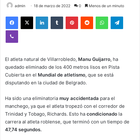
admin
18 de marzo de 2022
0
Menos de un minuto
Facebook
X
LinkedIn
Tumblr
Pinterest
Reddit
WhatsApp
Telegram
Viber
El atleta natural de Villarrobledo,
Manu Guijarro,
ha
quedado eliminado de los 400 metros lisos en Pista
Cubierta en el
Mundial de atletismo,
que se está
disputando en la ciudad de Belgrado.
Ha sido una eliminatoria
muy accidentada
para el
manchego, ya que el atleta tropezó con el corredor de
Trinidad y Tobago, Richards. Esto ha
condicionado
la
carrera al atleta roblense, que terminó con un tiempo de
47,74 segundos.