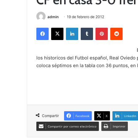
admin
19 de febrero de 2012
Facebook
X
LinkedIn
Tumblr
Pinterest
Reddit
los historicos del Futbol español, Real Oviedo 
coloca séptimos en la tabla con 36 puntos, en l
Compartir
Facebook
X
LinkedIn
Compartir por correo electrónico
Imprimir