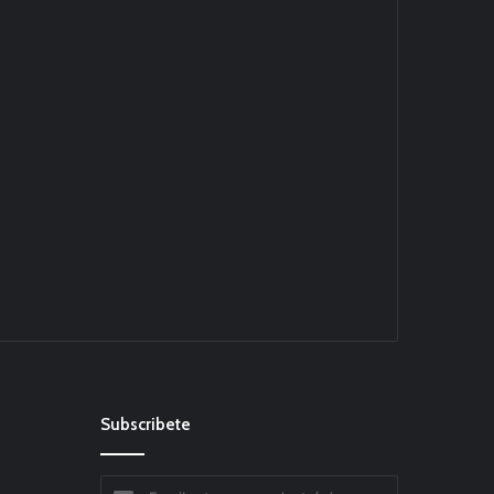
Subscribete
Escribe