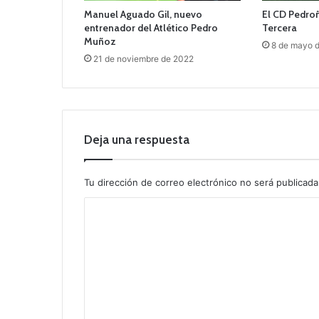
Manuel Aguado Gil, nuevo
El CD Pedroñ
entrenador del Atlético Pedro
Tercera
Muñoz
8 de mayo 
21 de noviembre de 2022
Deja una respuesta
Tu dirección de correo electrónico no será publicada
C
o
m
e
n
t