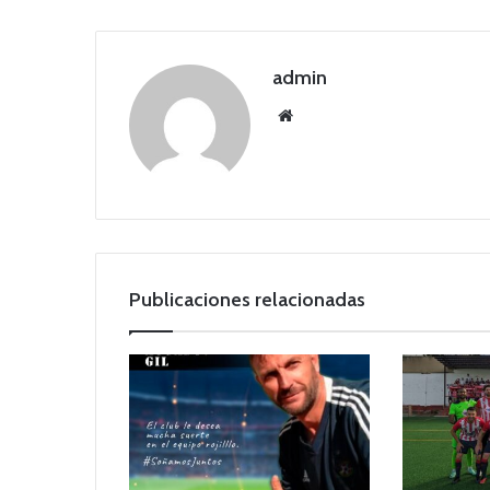
admin
Siti
o
we
b
Publicaciones relacionadas