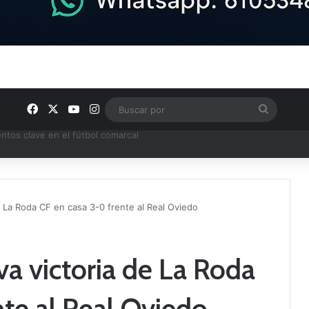
Facebook
X
YouTube
Instagram
Buscar
por
ptana continúan perfilando sus plantillas
 La Roda CF en casa 3-0 frente al Real Oviedo
a victoria de La Roda
nte al Real Oviedo