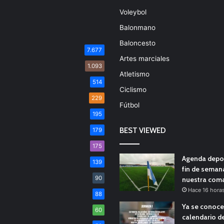
Voleybol
Balonmano
Baloncesto
7.677
Artes marciales
1.093
Atletismo
514
Ciclismo
229
Fútbol
195
BEST VIEWED
179
175
Agenda depor
139
fin de seman
90
nuestra com
Hace 16 hora
88
Ya se conoce
60
calendario d