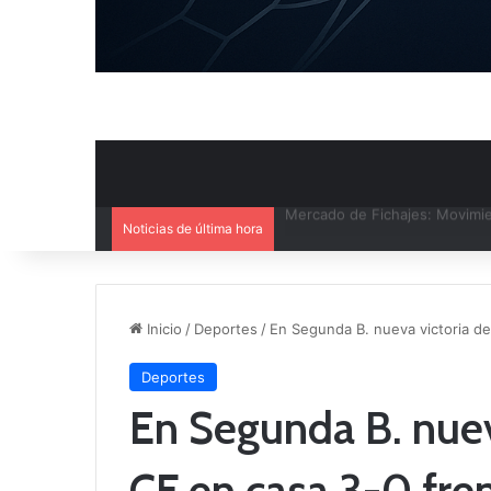
Noticias de última hora
El CB Villarrobledo y el CB Cri
Inicio
/
Deportes
/
En Segunda B. nueva victoria de
Deportes
En Segunda B. nuev
CF en casa 3-0 fre