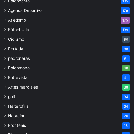
Baloncesto
195
Agenda Deportiva
179
Atletismo
175
Fútbol sala
139
Ciclismo
90
Portada
88
pedroneras
61
Balonmano
60
Entrevista
41
Artes marciales
38
golf
34
Halterofilia
34
Natación
20
Frontenis
18