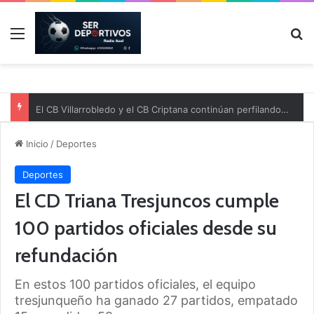
Menú
B
El CB Villarrobledo y el CB Criptana continúan perfilando sus plantillas
Inicio
/
Deportes
Deportes
El CD Triana Tresjuncos cumple
100 partidos oficiales desde su
refundación
En estos 100 partidos oficiales, el equipo
tresjunqueño ha ganado 27 partidos, empatado