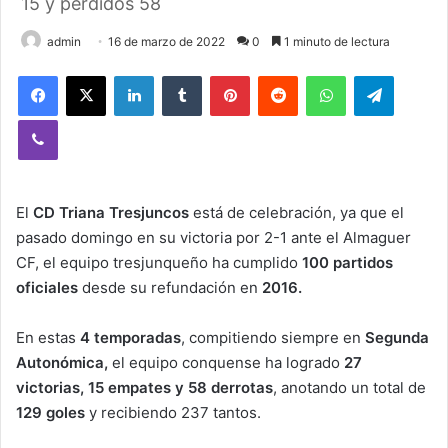
15 y perdidos 58
admin
16 de marzo de 2022
0
1 minuto de lectura
Facebook
X
LinkedIn
Tumblr
Pinterest
Reddit
WhatsApp
Telegram
Viber
El
CD Triana Tresjuncos
está de celebración, ya que el
pasado domingo en su victoria por 2-1 ante el Almaguer
CF, el equipo tresjunqueño ha cumplido
100 partidos
oficiales
desde su refundación en
2016.
En estas
4 temporadas
, compitiendo siempre en
Segunda
Autonómica,
el equipo conquense ha logrado
27
victorias, 15 empates y 58 derrotas
, anotando un total de
129 goles
y recibiendo 237 tantos.