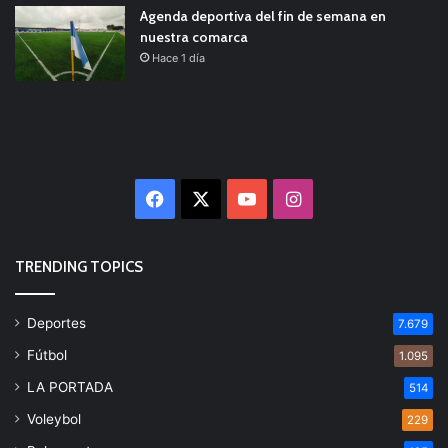
Agenda deportiva del fin de semana en
nuestra comarca
Hace 1 día
Facebook
X
YouTube
Instagram
TRENDING TOPICS
Deportes
7.679
Fútbol
1.095
LA PORTADA
514
Voleybol
229