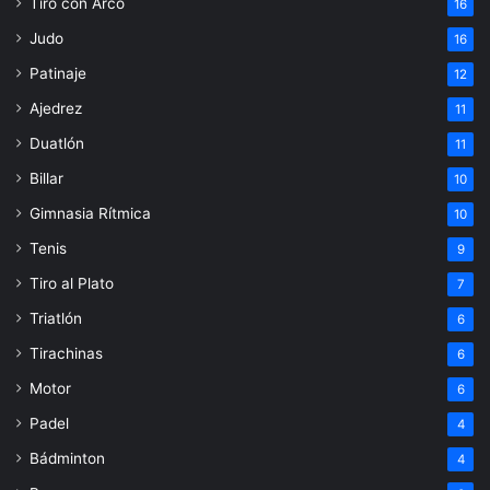
Tiro con Arco
16
Judo
16
Patinaje
12
Ajedrez
11
Duatlón
11
Billar
10
Gimnasia Rítmica
10
Tenis
9
Tiro al Plato
7
Triatlón
6
Tirachinas
6
Motor
6
Padel
4
Bádminton
4