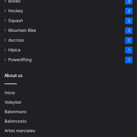
Boxeo
3
Hockey
3
Squash
3
Mountain Bike
3
ducross
2
Hípica
1
Powerlifting
1
About us
Inicio
Voleybol
Balonmano
Baloncesto
Artes marciales