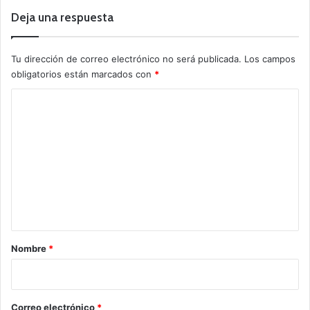
Deja una respuesta
Tu dirección de correo electrónico no será publicada.
Los campos
obligatorios están marcados con
*
C
o
m
e
n
t
a
r
Nombre
*
i
o
*
Correo electrónico
*