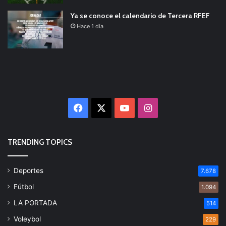
Ya se conoce el calendario de Tercera RFEF
Hace 1 día
Facebook
X
YouTube
Instagram
TRENDING TOPICS
Deportes
7.678
Fútbol
1.094
LA PORTADA
514
Voleybol
229