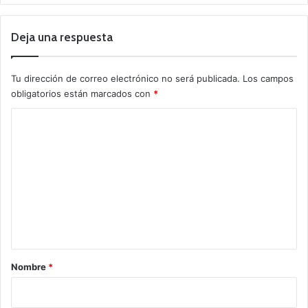
Deja una respuesta
Tu dirección de correo electrónico no será publicada.
Los campos
obligatorios están marcados con
*
C
o
m
e
n
t
a
r
Nombre
*
i
o