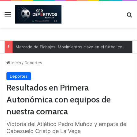
Menú
B
Mercado de Fichajes: Movimientos clave en el fútbol comarcal
Inicio
/
Deportes
Deportes
Resultados en Primera
Autonómica con equipos de
nuestra comarca
Victoria del Atlético Pedro Muñoz y empate del
Cabezuelo Cristo de La Vega