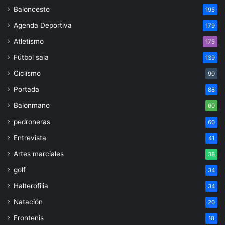
Baloncesto
195
Agenda Deportiva
179
Atletismo
175
Fútbol sala
139
Ciclismo
90
Portada
88
Balonmano
60
pedroneras
60
Entrevista
41
Artes marciales
38
golf
34
Halterofilia
34
Natación
20
Frontenis
18