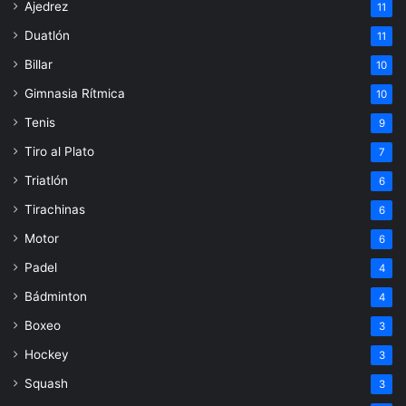
Ajedrez
11
Duatlón
11
Billar
10
Gimnasia Rítmica
10
Tenis
9
Tiro al Plato
7
Triatlón
6
Tirachinas
6
Motor
6
Padel
4
Bádminton
4
Boxeo
3
Hockey
3
Squash
3