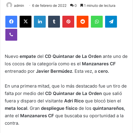
admin
6 de febrero de 2022
0
1 minuto de lectura
Facebook
X
LinkedIn
Tumblr
Pinterest
Reddit
WhatsApp
Telegram
Viber
Nuevo
empate
del
CD Quintanar de La Orden
ante uno de
los cocos de la categoría como es el
Manzanares CF
entrenado por
Javier Bermúdez
. Esta vez, a
cero.
En una primera mitad, que lo más destacado fue un tiro de
falta por medio del
CD Quintanar de La Orden
que salió
fuera y disparo del visitante
Adri Rico
que blocó bien el
meta local
. Gran
despliegue físico
de los
quintanareños
,
ante el
Manzanares CF
que buscaba su oportunidad a la
contra.