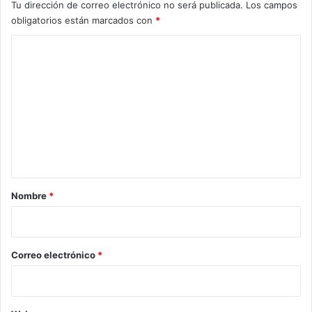
Tu dirección de correo electrónico no será publicada.
Los campos
obligatorios están marcados con
*
C
o
m
e
n
t
a
r
Nombre
*
i
o
*
Correo electrónico
*