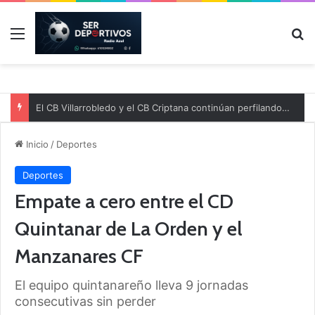
Menú
B
El CB Villarrobledo y el CB Criptana continúan perfilando sus plantillas
Inicio
/
Deportes
Deportes
Empate a cero entre el CD
Quintanar de La Orden y el
Manzanares CF
El equipo quintanareño lleva 9 jornadas
consecutivas sin perder