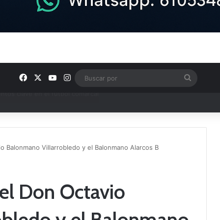
Facebook
X
YouTube
Instagram
Buscar
por
ptana continúan perfilando sus plantillas
o Balonmano Villarrobledo y el Balonmano Alarcos B
el Don Octavio
obledo y el Balonmano