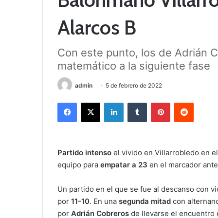
Alarcos B
Con este punto, los de Adrián 
matemático a la siguiente fase
admin
5 de febrero de 2022
Facebook
X
LinkedIn
Tumblr
Pinterest
Reddit
Partido intenso
el vivido en Villarrobledo en e
equipo para
empatar a 23
en el marcador ante
Un partido en el que se fue al descanso con v
por
11-10
. En una
segunda mitad
con alternanc
por
Adrián Cobreros
de llevarse el encuentro 