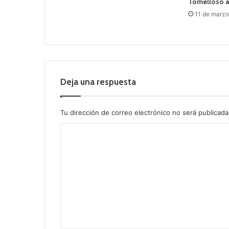
Tomelloso an
11 de marz
Deja una respuesta
Tu dirección de correo electrónico no será publicada
C
o
m
e
n
t
a