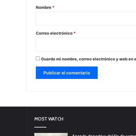
r
Nombre
*
i
o
*
Correo electrónico
*
Guarda mi nombre, correo electrónico y web en 
MOST WATCH
Agenda deportiva del fin de sem