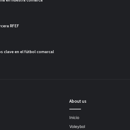
ercera RFEF
s clave en el fútbol comarcal
About us
Inicio
Voleybol