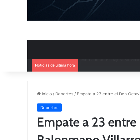
Noticias de última hora
El CB Villarrobledo y el CB Cri
Inicio
/
Deportes
/
Empate a 23 entre el Don Octavi
Deportes
Empate a 23 entre 
Balonmano Villarr