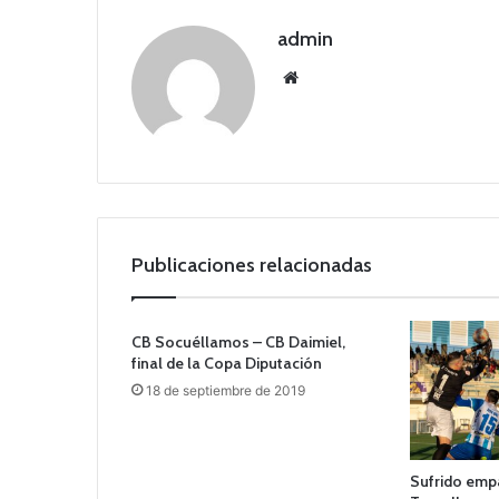
admin
Siti
o
we
b
Publicaciones relacionadas
CB Socuéllamos – CB Daimiel,
final de la Copa Diputación
18 de septiembre de 2019
Sufrido empa