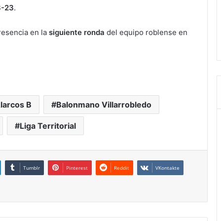
3-23
.
resencia en la
siguiente ronda
del equipo roblense en
larcos B
Balonmano Villarrobledo
Liga Territorial
Tumblr
Pinterest
Reddit
VKontakte