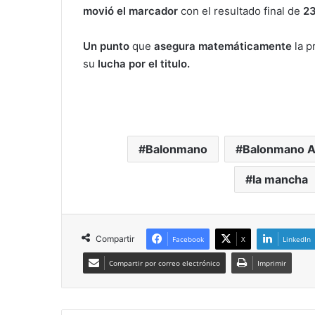
movió el marcador
con el resultado final de
2
Un punto
que
asegura matemáticamente
la p
su
lucha por el titulo.
Balonmano
Balonmano A
la mancha
Compartir
Facebook
X
LinkedIn
Compartir por correo electrónico
Imprimir