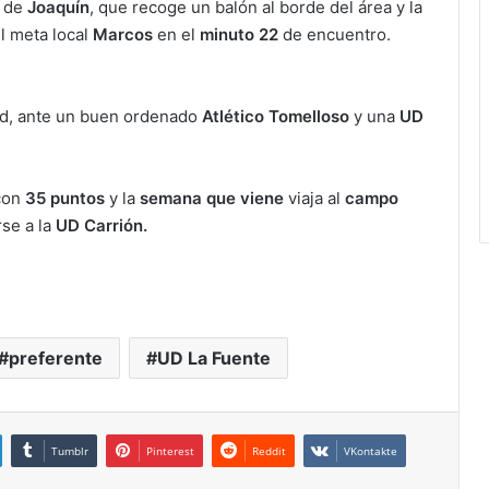
 de
Joaquín
, que recoge un balón al borde del área y la
l meta local
Marcos
en el
minuto 22
de encuentro.
ad, ante un buen ordenado
Atlético Tomelloso
y una
UD
con
35 puntos
y la
semana que viene
viaja al
campo
se a la
UD Carrión.
preferente
UD La Fuente
Tumblr
Pinterest
Reddit
VKontakte