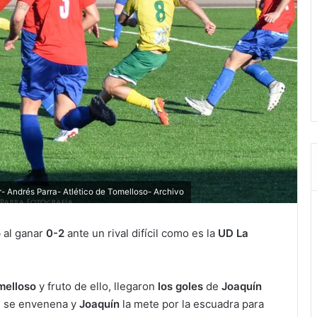
r- Andrés Parra- Atlético de Tomelloso- Archivo
o
al ganar
0-2
ante un rival difícil como es la
UD La
melloso
y fruto de ello, llegaron
los goles
de
Joaquín
 se envenena y
Joaquín
la mete por la escuadra para