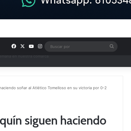
Facebook
X
YouTube
Instagram
Buscar
por
e Tercera RFEF
aciendo soñar al Atlético Tomelloso en su victoria por 0-2
quín siguen haciendo