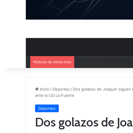
Noticias de última hora
Ya se conoce el calendario d
Inicio
/
Deportes
/
Dos golazos de Joaquín siguen h
ante la UD La Fuente
Deportes
Dos golazos de Joa