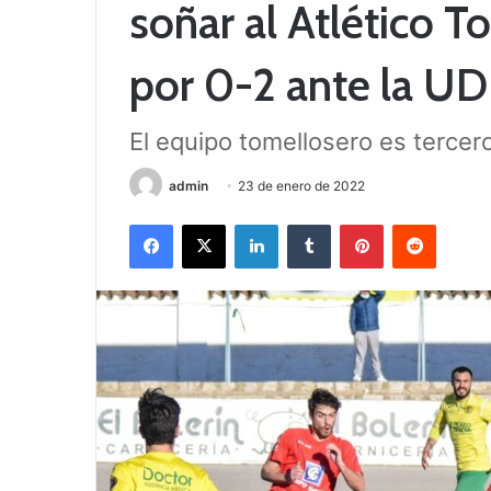
soñar al Atlético T
por 0-2 ante la UD
El equipo tomellosero es tercer
admin
23 de enero de 2022
Facebook
X
LinkedIn
Tumblr
Pinterest
Reddit