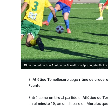
Lance del partido Atlético de Tomelloso- Sporting de Alcáza
El
Atlético Tomellosero
coge
ritmo de crucer
Fuente.
Entró como
un tiro
al partido el
Atlético de To
en el
minuto 19
, en un disparo de
Morales
que