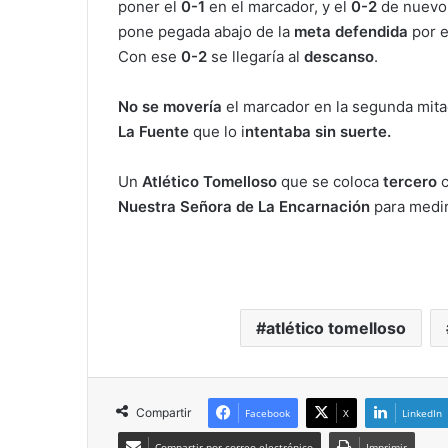
poner el
0-1
en el marcador, y el
0-2
de nuevo
pone pegada abajo de la
meta defendida
por e
Con ese
0-2
se llegaría al
descanso
.
No se movería
el marcador en la segunda mit
La Fuente
que lo i
ntentaba sin suerte.
Un
Atlético Tomelloso
que se coloca
tercero
Nuestra Señora de La Encarnación
para medir
atlético tomelloso
Compartir
Facebook
X
LinkedIn
Compartir por correo electrónico
Imprimir