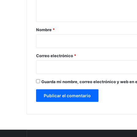
n
t
a
r
Nombre
*
i
o
*
Correo electrónico
*
Guarda mi nombre, correo electrónico y web en 