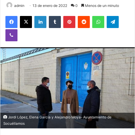
admin
13 de enero de 2022
0
Menos de un minuto
Facebook
X
LinkedIn
Tumblr
Pinterest
Reddit
WhatsApp
Telegram
Viber
Jordi López, Elena García y Alejandro Moya- Ayuntamiento de
Socuéllamos