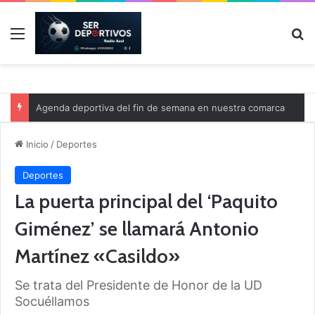
Menú
B
Agenda deportiva del fin de semana en nuestra comarca
Inicio
/
Deportes
Deportes
La puerta principal del ‘Paquito
Giménez’ se llamará Antonio
Martínez «Casildo»
Se trata del Presidente de Honor de la UD
Socuéllamos