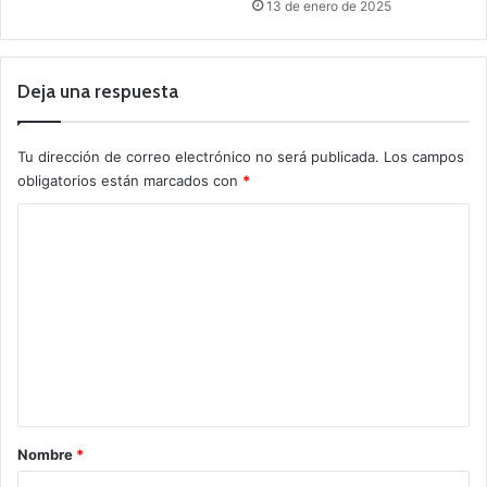
13 de enero de 2025
Deja una respuesta
Tu dirección de correo electrónico no será publicada.
Los campos
obligatorios están marcados con
*
C
o
m
e
n
t
a
r
Nombre
*
i