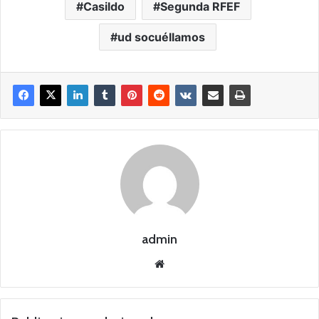
Casildo
Segunda RFEF
ud socuéllamos
admin
Siti
o
we
b