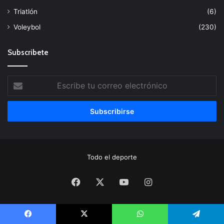
Triatlón
(6)
Voleybol
(230)
Subscribete
Escribe
tu
correo
electrónico
Todo el deporte
Facebook
X
YouTube
Instagram