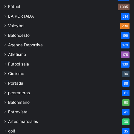
Fútbol
1.095
LA PORTADA
514
Voleybol
230
Baloncesto
195
Agenda Deportiva
179
Atletismo
175
Fútbol sala
139
Ciclismo
90
Portada
88
pedroneras
61
Balonmano
60
Entrevista
41
Artes marciales
38
golf
35