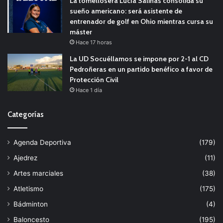
La tomellosera Lucía Salinas consolida su
sueño americano: será asistente de
entrenador de golf en Ohio mientras cursa su
máster
Hace 17 horas
La UD Socuéllamos se impone por 2-1 al CD
Pedroñeras en un partido benéfico a favor de
Protección Civil
Hace 1 día
Categorías
Agenda Deportiva
(179)
Ajedrez
(11)
Artes marciales
(38)
Atletismo
(175)
Bádminton
(4)
Baloncesto
(195)