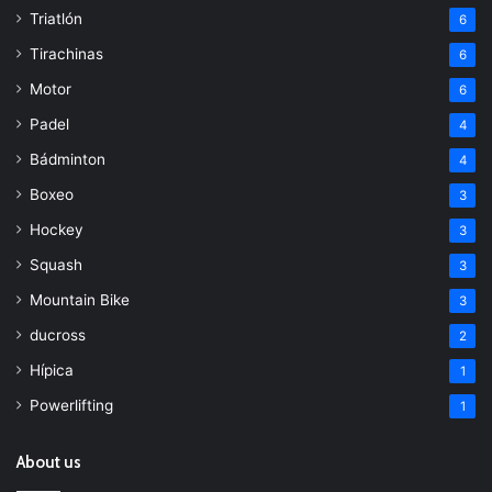
Triatlón
6
Tirachinas
6
Motor
6
Padel
4
Bádminton
4
Boxeo
3
Hockey
3
Squash
3
Mountain Bike
3
ducross
2
Hípica
1
Powerlifting
1
About us