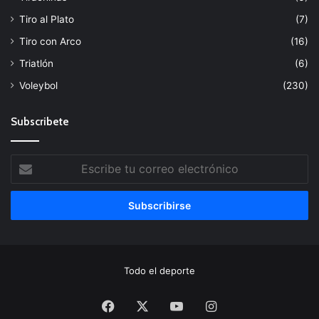
Tiro al Plato
(7)
Tiro con Arco
(16)
Triatlón
(6)
Voleybol
(230)
Subscribete
Escribe
tu
correo
electrónico
Todo el deporte
Facebook
X
YouTube
Instagram