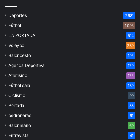
Deportes
7.681
Fútbol
1.096
LA PORTADA
514
Voleybol
230
Baloncesto
195
Agenda Deportiva
179
Atletismo
175
Fútbol sala
139
Ciclismo
90
Portada
88
pedroneras
61
Balonmano
60
Entrevista
41