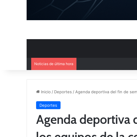
Noticias de última hora
El CB Villarrobledo y el CB Cri
Inicio
/
Deportes
/
Agenda deportiva del fin de se
Deportes
Agenda deportiva d
los equipos de la 