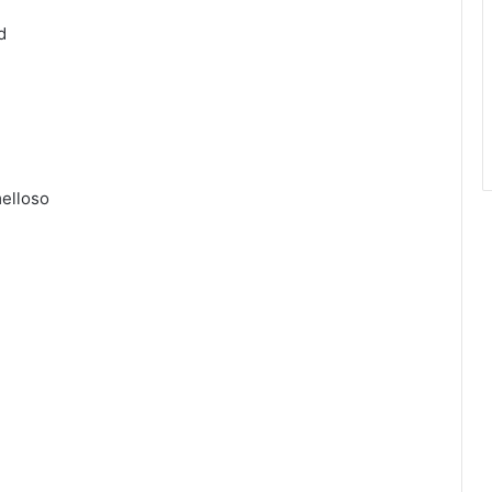
d
elloso