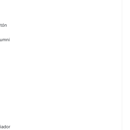
ntón
lumni
iador