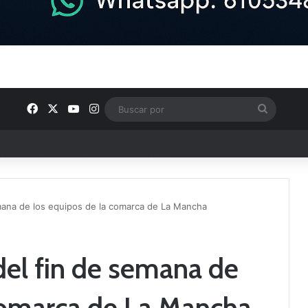
Facebook
X
YouTube
Instagram
Buscar
por
ptana continúan perfilando sus plantillas
mana de los equipos de la comarca de La Mancha
el fin de semana de
comarca de La Mancha