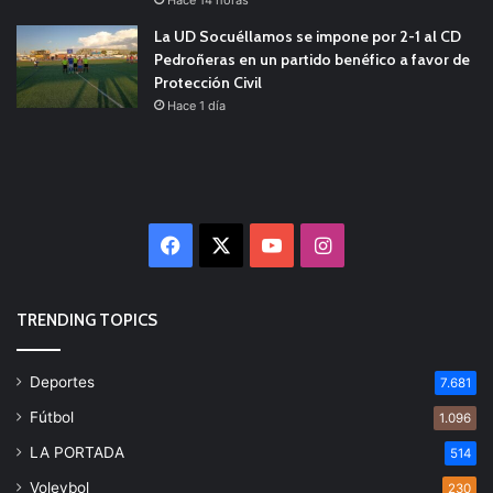
La UD Socuéllamos se impone por 2-1 al CD
Pedroñeras en un partido benéfico a favor de
Protección Civil
Hace 1 día
Facebook
X
YouTube
Instagram
TRENDING TOPICS
Deportes
7.681
Fútbol
1.096
LA PORTADA
514
Voleybol
230