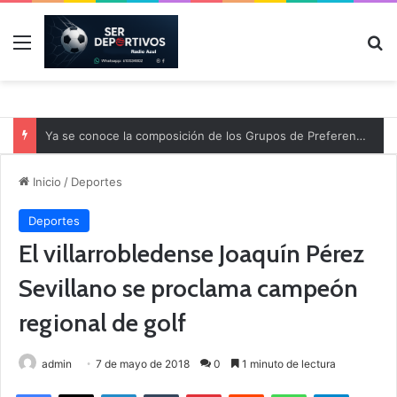
Menú
B
Ya se conoce la composición de los Grupos de Preferente y el calendario
Inicio
/
Deportes
Deportes
El villarrobledense Joaquín Pérez
Sevillano se proclama campeón
regional de golf
admin
7 de mayo de 2018
0
1 minuto de lectura
Facebook
X
LinkedIn
Tumblr
Pinterest
Reddit
WhatsApp
Telegram