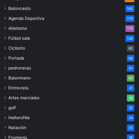
Baloncesto
195
Agenda Deportiva
179
Atletismo
175
Fútbol sala
139
Ciclismo
90
Portada
88
pedroneras
61
Balonmano
60
Entrevista
41
Artes marciales
38
golf
35
Halterofilia
34
Natación
20
Frontenis
18