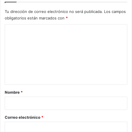
Tu dirección de correo electrónico no será publicada.
Los campos
obligatorios están marcados con
*
C
o
m
e
n
t
a
r
Nombre
*
i
o
*
Correo electrónico
*