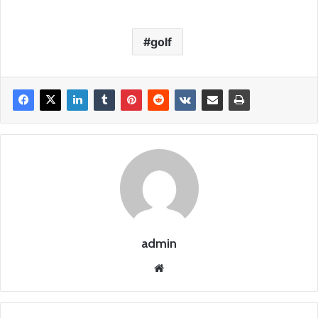
golf
admin
Siti
o
we