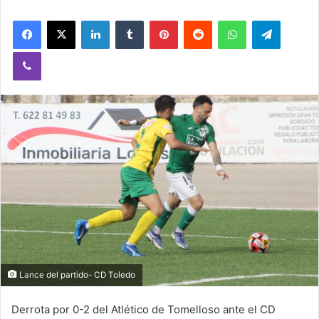
Facebook
X
LinkedIn
Tumblr
Pinterest
Reddit
WhatsApp
Telegram
Viber
Lance del partido- CD Toledo
Derrota por 0-2 del Atlético de Tomelloso ante el CD