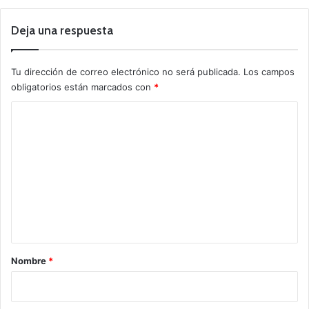
Deja una respuesta
Tu dirección de correo electrónico no será publicada.
Los campos
obligatorios están marcados con
*
C
o
m
e
n
t
a
r
Nombre
*
i
o