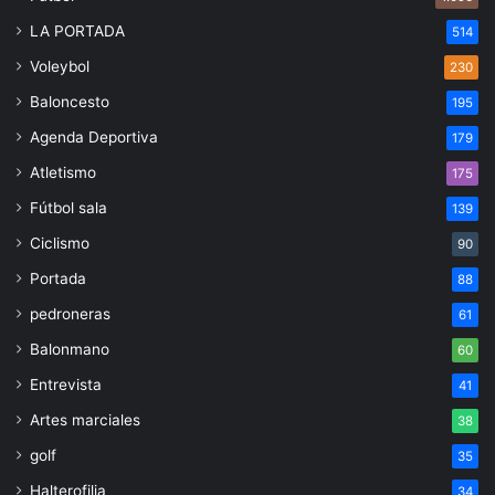
LA PORTADA
514
Voleybol
230
Baloncesto
195
Agenda Deportiva
179
Atletismo
175
Fútbol sala
139
Ciclismo
90
Portada
88
pedroneras
61
Balonmano
60
Entrevista
41
Artes marciales
38
golf
35
Halterofilia
34