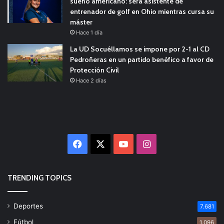
sueño americano: será asistente de
entrenador de golf en Ohio mientras cursa su
máster
Hace 1 día
La UD Socuéllamos se impone por 2-1 al CD
Pedroñeras en un partido benéfico a favor de
Protección Civil
Hace 2 días
Facebook
X
YouTube
Instagram
TRENDING TOPICS
Deportes
7.681
Fútbol
1.096