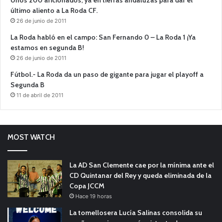
Unos 200 aficionados, ya en tierras andaluzas para dar el
último aliento a La Roda CF.
26 de junio de 2011
La Roda habló en el campo: San Fernando 0 – La Roda 1 ¡Ya
estamos en segunda B!
26 de junio de 2011
Fútbol.- La Roda da un paso de gigante para jugar el playoff a
Segunda B
11 de abril de 2011
MOST WATCH
La AD San Clemente cae por la mínima ante el
CD Quintanar del Rey y queda eliminada de la
Copa JCCM
Hace 19 horas
La tomellosera Lucía Salinas consolida su