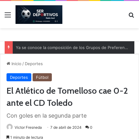
Menú
B
Ya se conoce la composición de los Grupos de Preferente y el calendario
Inicio
/
Deportes
Deportes
Fútbol
El Atlético de Tomelloso cae 0-2
ante el CD Toledo
Con goles en la segunda parte
Victor Fresneda
7 de abril de 2024
0
1 minuto de lectura