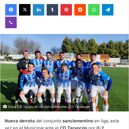
Facebook
X
LinkedIn
Tumblr
Pinterest
Reddit
WhatsApp
Telegram
Viber
Once CD Tarancón en San Clemente- CD Tarancón
Nueva derrota
del conjunto
sanclementino
en liga, esta
vez en el Municipal ante el
CD Tarancón
por
0-2.