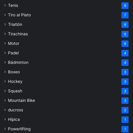
Tenis
9
Tiro al Plato
7
Triatlón
6
Tirachinas
6
Motor
6
Padel
4
Bádminton
4
Boxeo
3
Hockey
3
Squash
3
Mountain Bike
3
ducross
2
Hípica
1
Powerlifting
1