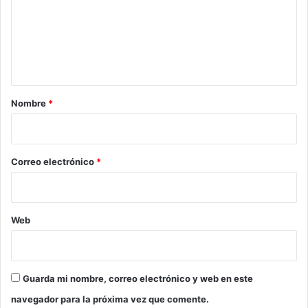
e
n
t
a
r
Nombre
*
i
o
*
Correo electrónico
*
Web
Guarda mi nombre, correo electrónico y web en este
navegador para la próxima vez que comente.