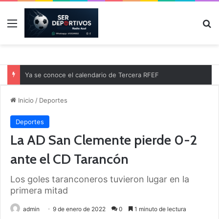
Menú
B
Ya se conoce el calendario de Tercera RFEF
Inicio
/
Deportes
Deportes
La AD San Clemente pierde 0-2
ante el CD Tarancón
Los goles taranconeros tuvieron lugar en la
primera mitad
admin
9 de enero de 2022
0
1 minuto de lectura