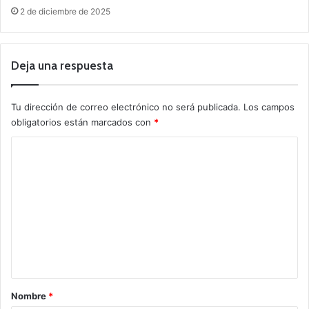
2 de diciembre de 2025
Deja una respuesta
Tu dirección de correo electrónico no será publicada.
Los campos
obligatorios están marcados con
*
C
o
m
e
n
t
a
r
Nombre
*