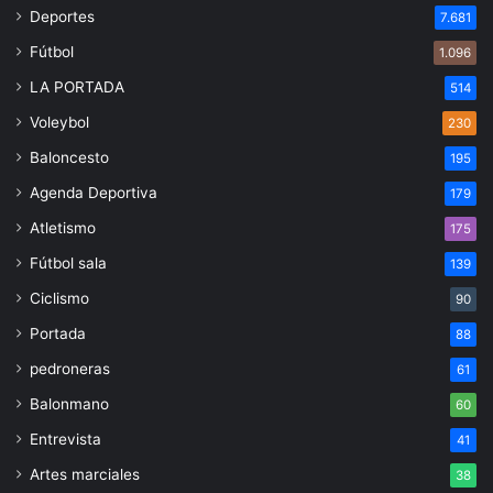
Deportes
7.681
Fútbol
1.096
LA PORTADA
514
Voleybol
230
Baloncesto
195
Agenda Deportiva
179
Atletismo
175
Fútbol sala
139
Ciclismo
90
Portada
88
pedroneras
61
Balonmano
60
Entrevista
41
Artes marciales
38