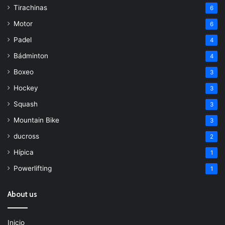
Tirachinas
6
Motor
6
Padel
4
Bádminton
4
Boxeo
3
Hockey
3
Squash
3
Mountain Bike
3
ducross
2
Hípica
1
Powerlifting
1
About us
Inicio