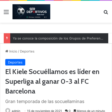
Menú
B
Ya se conoce la composición de los Grupos de Preferente y el calendario
Inicio
/
Deportes
Deportes
El Kiele Socuéllamos es líder en
Superliga al ganar 0-3 al FC
Barcelona
Gran temporada de las socuellaminas
admin
15 de noviembre de 2021
0
Menos de un minuto