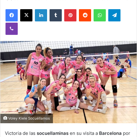
Facebook
X
LinkedIn
Tumblr
Pinterest
Reddit
WhatsApp
Telegram
Viber
Voley Kiele Socuéllamos
Victoria de las
socuellaminas
en su visita a
Barcelona
por