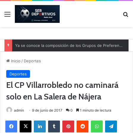
Menú
B
Ya se conoce la composición de los Grupos de Preferente y el calendario
Inicio
/
Deportes
Deportes
El CP Villarrobledo no caminará
solo en La Salera de Nájera
admin
9 de junio de 2017
0
1 minuto de lectura
Facebook
X
LinkedIn
Tumblr
Pinterest
Reddit
WhatsApp
Telegram