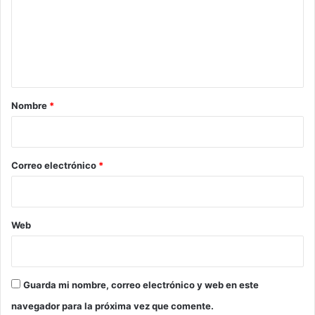
e
n
t
a
r
Nombre
*
i
o
*
Correo electrónico
*
Web
Guarda mi nombre, correo electrónico y web en este
navegador para la próxima vez que comente.