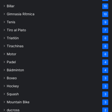
Billar
10
Gimnasia Rítmica
10
Tenis
9
Tiro al Plato
7
Triatlón
6
Tirachinas
6
Motor
6
Padel
4
Bádminton
4
Boxeo
3
Hockey
3
Squash
3
Mountain Bike
3
ducross
2