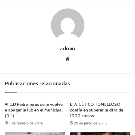
admin
Siti
o
we
b
Publicaciones relacionadas
Al C.D Pedroñeras se le vuelve
El ATLÉTICO TOMELLOSO
a apagar la luz en el Municipal
confía en superar la cifra de
(0-1)
1000 socios
1 de febrero de 2016
29 de junio de 2015