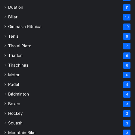
Duatlón
11
Billar
10
Gimnasia Rítmica
10
Tenis
9
Tiro al Plato
7
Triatlón
6
Tirachinas
6
Motor
6
Padel
4
Bádminton
4
Boxeo
3
Hockey
3
Squash
3
Mountain Bike
3