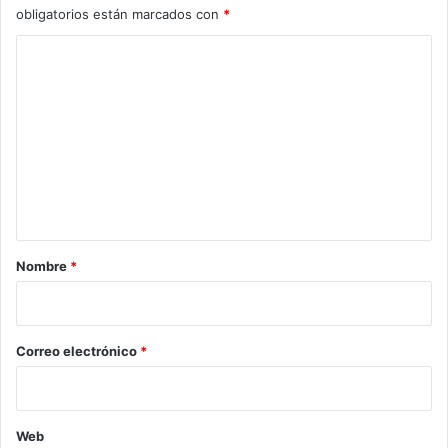
obligatorios están marcados con
*
C
o
m
e
n
t
a
r
Nombre
*
i
o
*
Correo electrónico
*
Web