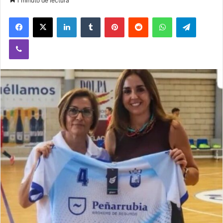
1 minuto de lectura
Facebook
X
LinkedIn
Tumblr
Pinterest
Reddit
WhatsApp
Telegram
Viber