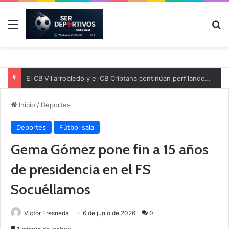
Menú
B
El CB Villarrobledo y el CB Criptana continúan perfilando sus plantillas
Inicio
/
Deportes
Deportes
Fútbol sala
Gema Gómez pone fin a 15 años
de presidencia en el FS
Socuéllamos
Victor Fresneda
6 de junio de 2026
0