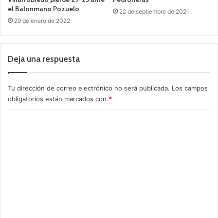
el Balonmano Pozuelo
22 de septiembre de 2021
29 de enero de 2022
Deja una respuesta
Tu dirección de correo electrónico no será publicada.
Los campos
obligatorios están marcados con
*
C
o
m
e
n
t
a