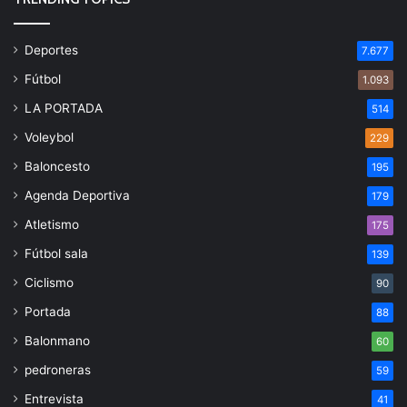
Deportes
7.677
Fútbol
1.093
LA PORTADA
514
Voleybol
229
Baloncesto
195
Agenda Deportiva
179
Atletismo
175
Fútbol sala
139
Ciclismo
90
Portada
88
Balonmano
60
pedroneras
59
Entrevista
41