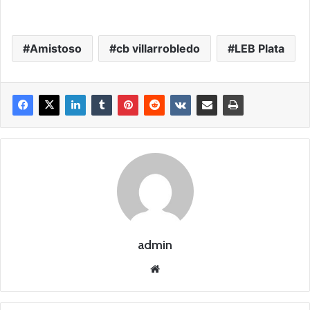
Amistoso
cb villarrobledo
LEB Plata
admin
Siti
o
we