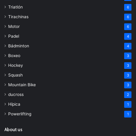
Triatlón
6
Tirachinas
6
Motor
6
Padel
4
Bádminton
4
Boxeo
3
Hockey
3
Squash
3
Mountain Bike
3
ducross
2
Hípica
1
Powerlifting
1
About us