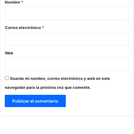
r
Nombre
*
i
o
*
Correo electrónico
*
Web
Guarda mi nombre, correo electrónico y web en este
navegador para la próxima vez que comente.