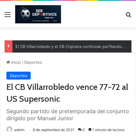
Menú
B
El CB Villarrobledo y el CB Criptana continúan perfilando sus plantillas
Inicio
/
Deportes
Deportes
El CB Villarrobledo vence 77-72 al
US Supersonic
Segundo partido de pretemporada del conjunto
dirigido por Manuel Junior
admin
8 de septiembre de 2021
0
1 minuto de lectura