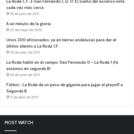
La Roda C.F. 3-San Fernando C.D. 0: El sueño del ascenso está
cada vez más cerca
18 de junio de 2011
A un minuto de la gloria
22 de mayo de 2010
Unos 200 aficionados, ya en tierras andaluzas para dar el
último aliento a La Roda CF.
26 de junio de 2011
La Roda habló en el campo: San Fernando 0 – La Roda 1 ¡Ya
estamos en segunda B!
26 de junio de 2011
Fútbol.- La Roda da un paso de gigante para jugar el playoff a
Segunda B
11 de abril de 2011
MOST WATCH