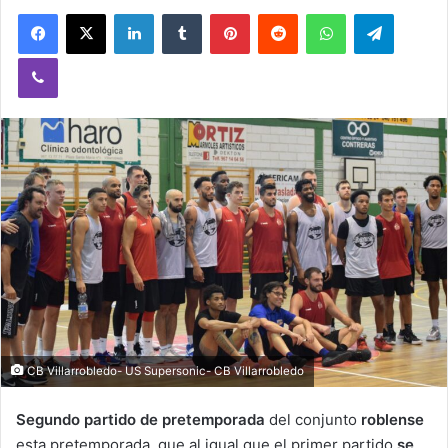
Facebook
X
LinkedIn
Tumblr
Pinterest
Reddit
WhatsApp
Telegram
Viber
CB Villarrobledo- US Supersonic- CB Villarrobledo
Segundo partido de pretemporada
del conjunto
roblense
esta pretemporada, que al igual que el primer partido
se