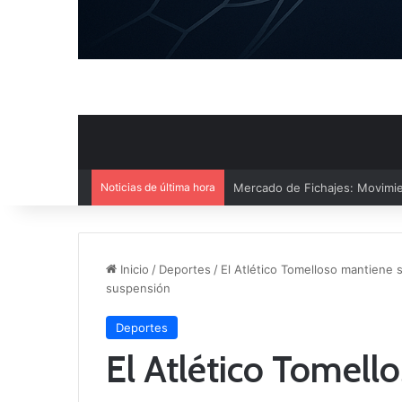
Noticias de última hora
El CB Villarrobledo y el CB Cri
Inicio
/
Deportes
/
El Atlético Tomelloso mantiene
suspensión
Deportes
El Atlético Tomell