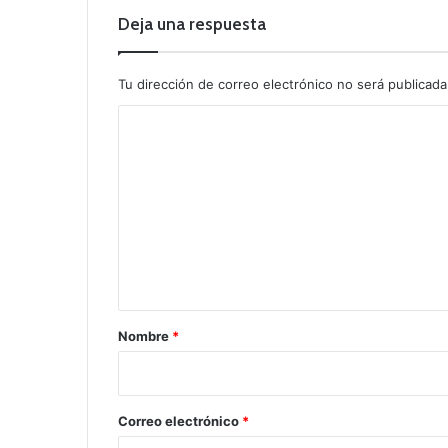
Deja una respuesta
Tu dirección de correo electrónico no será publicada
C
o
m
e
n
t
a
r
Nombre
*
i
o
*
Correo electrónico
*