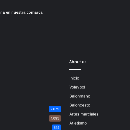
ana en nuestra comarca
About us
Inicio
Voleybol
Balonmano
Baloncesto
7.679
Artes marciales
1.095
Atletismo
514