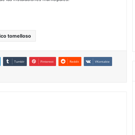
tico tomelloso
Tumblr
Pinterest
Reddit
VKontakte