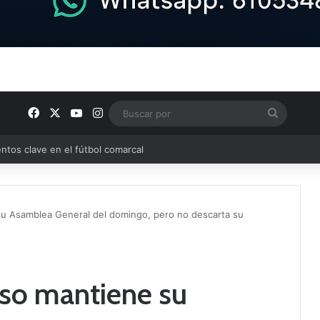
Facebook
X
YouTube
Instagram
Buscar
por
ptana continúan perfilando sus plantillas
 su Asamblea General del domingo, pero no descarta su
oso mantiene su