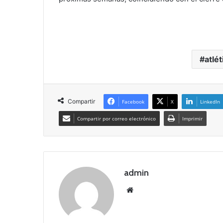
atlé
Compartir
Facebook
X
LinkedIn
Compartir por correo electrónico
Imprimir
admin
Siti
o
we