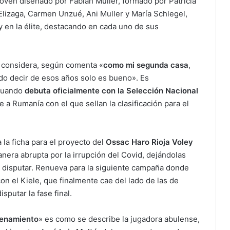
joven diseñado por Fabián Muller, formado por Patricia
Elizaga, Carmen Unzué, Ani Muller y María Schlegel,
oy en la élite, destacando en cada uno de sus
 considera, según comenta «
como mi segunda casa
,
edo decir de esos años solo es bueno». Es
 cuando
debuta oficialmente con la Selección Nacional
te a Rumanía con el que sellan la clasificación para el
la ficha para el proyecto del
Ossac Haro Rioja Voley
era abrupta por la irrupción del Covid, dejándolas
os disputar. Renueva para la siguiente campaña donde
on el Kiele, que finalmente cae del lado de las de
putar la fase final.
renamiento
» es como se describe la jugadora abulense,