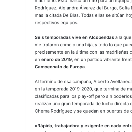
madrileño. Esto marcó un hito para un equipo 
Rodríguez, Alejandra Álvarez del Burgo, Sofía 
mas la citada De Blas. Todas ellas se sitúan h
respectivos equipos.
Seis temporadas vive en Alcobendas
a la que
me trataron como a una hija, y todo lo que pu
precisamente en la última con las madrileñas
en
enero de 2019
, en un partido vibrante fren
Campeonato de Europa
.
Al termino de esa campaña, Alberto Avellaneda 
en la temporada 2019-2020, que termina de man
clasificadas para los play-off pero sin poderl
realizan una gran temporada de lucha directa c
Chema Rodríguez y se quedan en puertas de dis
«Rápida, trabajadora y exigente en cada ent