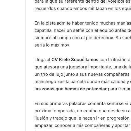
para la que su referente dentro del voleibol es
recuerdos cuando ambos militaban en los equi
En la pista admite haber tenido muchas manías,
zapatilla, hacer un selfie con el equipo antes 
siempre al campo con el pie derecho». Su sue
sería lo máximo».
Llega al
CV Kiele Socuéllamos
con la ilusión d
que atesora una jugadora importante, una de la
un trío de lujo junto a sus nuevas compañeras
manchego «es la parcela donde más calidad y 
las zonas que hemos de potenciar
para frenar
En sus primeras palabras comenta sentirse «
i
próxima temporada, un equipo que desde su as
ilusión y trabajo que le hacen ir en progresió
empezar, conocer a mis compañeras y aportar l