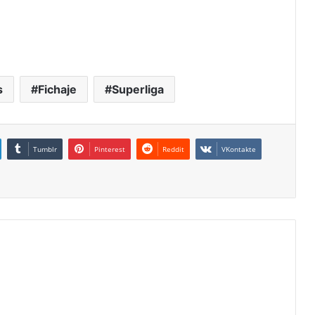
s
Fichaje
Superliga
Tumblr
Pinterest
Reddit
VKontakte