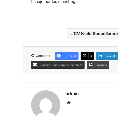
fichaje por las manchegas.
CV Kiele Socuéllamo
Compartir
Facebook
X
LinkedIn
Compartir por correo electrónico
Imprimir
admin
Siti
o
we