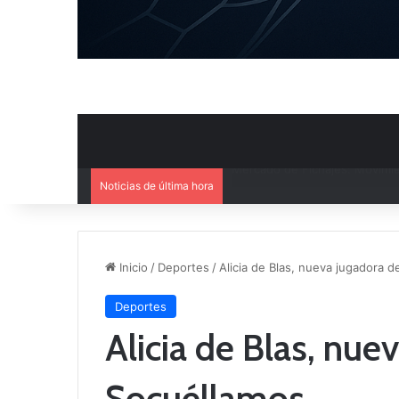
Noticias de última hora
El CB Villarrobledo y el CB Cri
Inicio
/
Deportes
/
Alicia de Blas, nueva jugadora d
Deportes
Alicia de Blas, nue
Socuéllamos