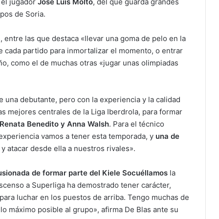
 el jugador
José Luis Moltó
, del que guarda grandes
pos de Soria.
 entre las que destaca «llevar una goma de pelo en la
de cada partido para inmortalizar el momento, o entrar
ño, como el de muchas otras «jugar unas olimpiadas
e una debutante, pero con la experiencia y la calidad
s mejores centrales de la Liga Iberdrola, para formar
Renata Benedito y Anna Walsh
. Para el técnico
experiencia vamos a tener esta temporada, y
una de
 y atacar desde ella a nuestros rivales».
lusionada de formar parte del Kiele Socuéllamos
la
censo a Superliga ha demostrado tener carácter,
n para luchar en los puestos de arriba. Tengo muchas de
o máximo posible al grupo», afirma De Blas ante su