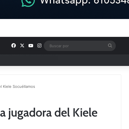
Facebook
X
YouTube
Instagram
Buscar
por
ptana continúan perfilando sus plantillas
el Kiele Socuéllamos
va jugadora del Kiele