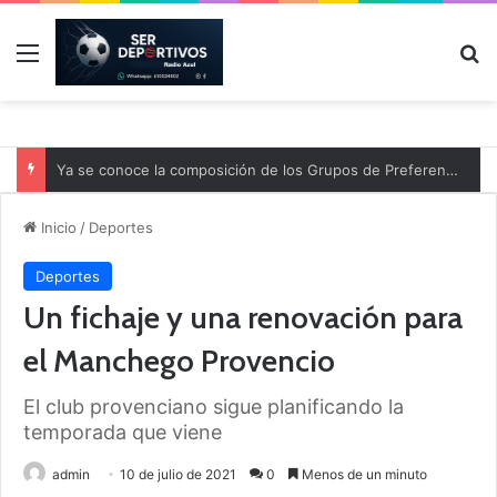
Menú
B
Ya se conoce la composición de los Grupos de Preferente y el calendario
Inicio
/
Deportes
Deportes
Un fichaje y una renovación para
el Manchego Provencio
El club provenciano sigue planificando la
temporada que viene
admin
10 de julio de 2021
0
Menos de un minuto