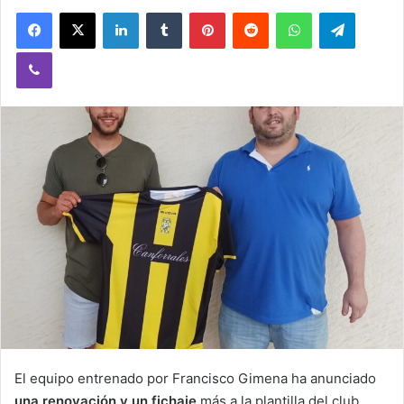
Facebook
X
LinkedIn
Tumblr
Pinterest
Reddit
WhatsApp
Telegram
Viber
El equipo entrenado por Francisco Gimena ha anunciado
una renovación y un fichaje
más a la plantilla del club