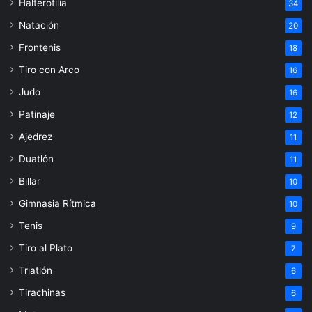
Halterofilia
34
Natación
20
Frontenis
18
Tiro con Arco
16
Judo
16
Patinaje
12
Ajedrez
11
Duatlón
11
Billar
10
Gimnasia Rítmica
10
Tenis
9
Tiro al Plato
7
Triatlón
6
Tirachinas
6