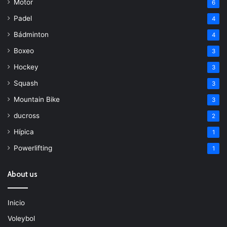
Motor
6
Padel
4
Bádminton
4
Boxeo
3
Hockey
3
Squash
3
Mountain Bike
3
ducross
2
Hípica
1
Powerlifting
1
About us
Inicio
Voleybol