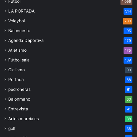
Fútbol
1.096
LA PORTADA
514
Voleybol
230
Baloncesto
195
Agenda Deportiva
179
Atletismo
175
Fútbol sala
139
Ciclismo
90
Portada
88
pedroneras
61
Balonmano
60
Entrevista
41
Artes marciales
38
golf
35