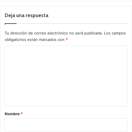
Deja una respuesta
Tu dirección de correo electrónico no será publicada.
Los campos
obligatorios están marcados con
*
C
o
m
e
n
t
a
r
Nombre
*
i
o