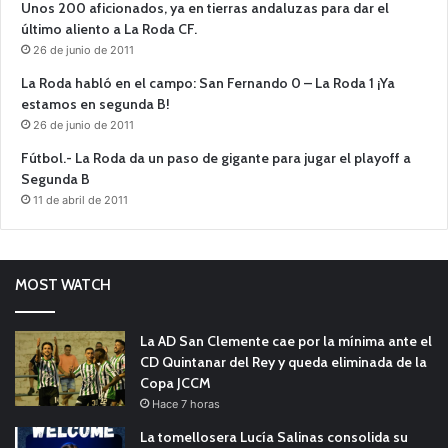
Unos 200 aficionados, ya en tierras andaluzas para dar el
último aliento a La Roda CF.
26 de junio de 2011
La Roda habló en el campo: San Fernando 0 – La Roda 1 ¡Ya
estamos en segunda B!
26 de junio de 2011
Fútbol.- La Roda da un paso de gigante para jugar el playoff a
Segunda B
11 de abril de 2011
MOST WATCH
La AD San Clemente cae por la mínima ante el
CD Quintanar del Rey y queda eliminada de la
Copa JCCM
Hace 7 horas
La tomellosera Lucía Salinas consolida su