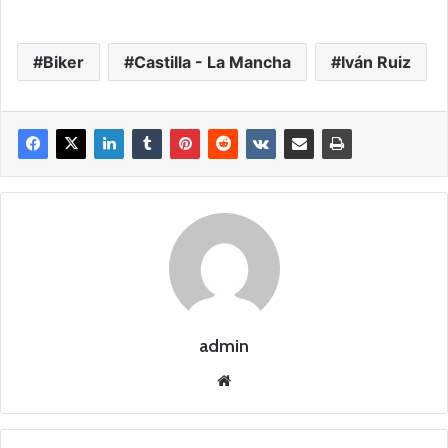
Biker
Castilla - La Mancha
Iván Ruiz
admin
Siti
o
we