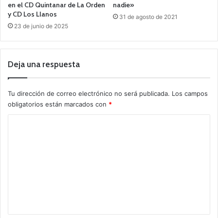
en el CD Quintanar de La Orden
nadie»
y CD Los Llanos
31 de agosto de 2021
23 de junio de 2025
Deja una respuesta
Tu dirección de correo electrónico no será publicada.
Los campos
obligatorios están marcados con
*
C
o
m
e
n
t
a