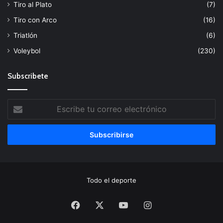
Tiro al Plato
(7)
Tiro con Arco
(16)
Triatlón
(6)
Voleybol
(230)
Subscribete
Escribe
tu
correo
electrónico
Todo el deporte
Facebook
X
YouTube
Instagram