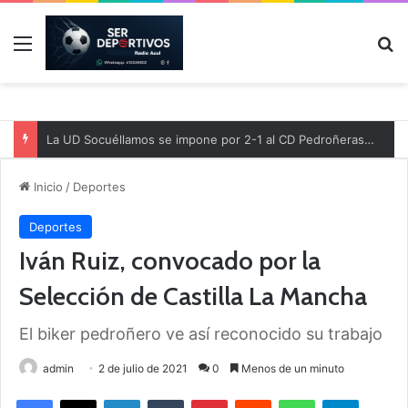
Menú
B
La UD Socuéllamos se impone por 2-1 al CD Pedroñeras en un partido benéfico a favor de Protección Civil
Inicio
/
Deportes
Deportes
Iván Ruiz, convocado por la
Selección de Castilla La Mancha
El biker pedroñero ve así reconocido su trabajo
admin
2 de julio de 2021
0
Menos de un minuto
Facebook
X
LinkedIn
Tumblr
Pinterest
Reddit
WhatsApp
Telegram