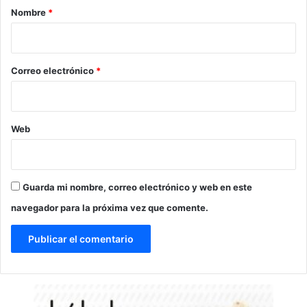
r
Nombre
*
i
o
*
Correo electrónico
*
Web
Guarda mi nombre, correo electrónico y web en este
navegador para la próxima vez que comente.