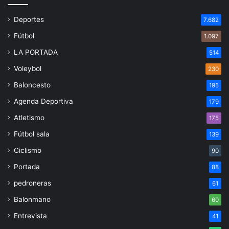
Deportes
7.682
Fútbol
1.097
LA PORTADA
514
Voleybol
230
Baloncesto
195
Agenda Deportiva
179
Atletismo
175
Fútbol sala
139
Ciclismo
90
Portada
88
pedroneras
61
Balonmano
60
Entrevista
41