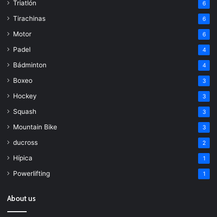
Triatlón
6
Tirachinas
6
Motor
6
Padel
4
Bádminton
4
Boxeo
3
Hockey
3
Squash
3
Mountain Bike
3
ducross
2
Hípica
1
Powerlifting
1
About us