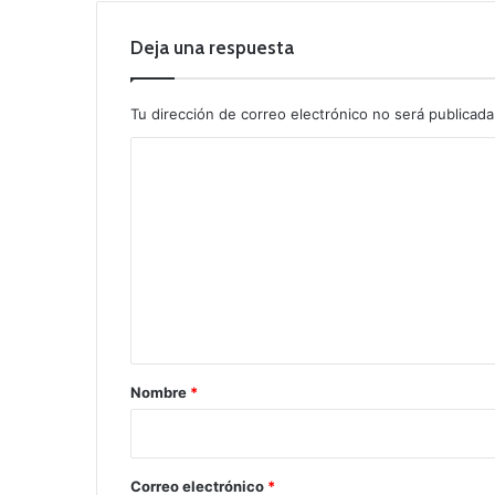
Deja una respuesta
Tu dirección de correo electrónico no será publicada
C
o
m
e
n
t
a
r
Nombre
*
i
o
*
Correo electrónico
*