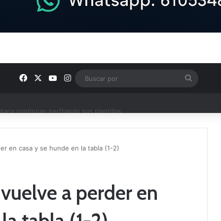
Facebook
X
YouTube
Instagram
Buscar
por
ptana continúan perfilando sus plantillas
der en casa y se hunde en la tabla (1-2)
 vuelve a perder en
la tabla (1-2)