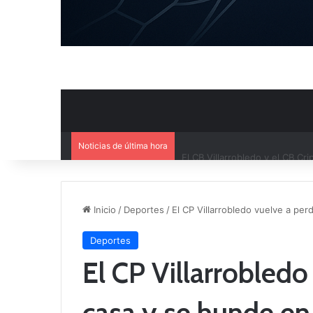
Noticias de última hora
El CB Villarrobledo y el CB Cri
Inicio
/
Deportes
/
El CP Villarrobledo vuelve a per
Deportes
El CP Villarrobledo
casa y se hunde en 