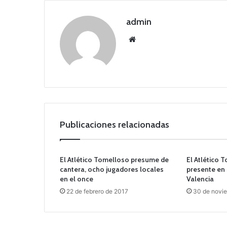
admin
Siti
o
we
b
Publicaciones relacionadas
El Atlético Tomelloso presume de
El Atlético 
cantera, ocho jugadores locales
presente en
en el once
Valencia
22 de febrero de 2017
30 de novi