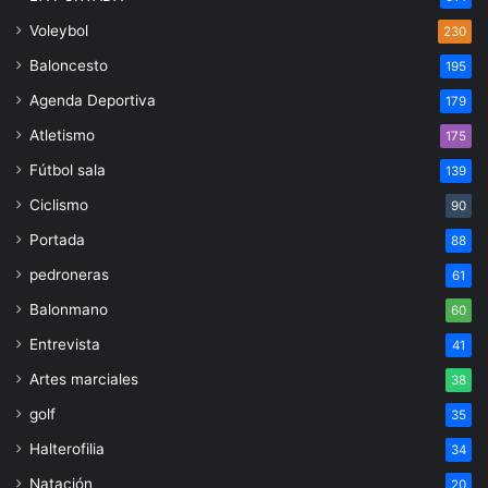
Voleybol
230
Baloncesto
195
Agenda Deportiva
179
Atletismo
175
Fútbol sala
139
Ciclismo
90
Portada
88
pedroneras
61
Balonmano
60
Entrevista
41
Artes marciales
38
golf
35
Halterofilia
34
Natación
20