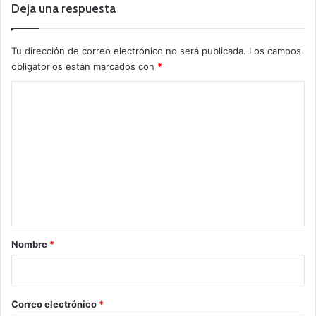
Deja una respuesta
Tu dirección de correo electrónico no será publicada.
Los campos
obligatorios están marcados con
*
C
o
m
e
n
t
a
r
Nombre
*
i
o
*
Correo electrónico
*