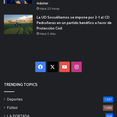
máster
Hace 22 horas
La UD Socuéllamos se impone por 2-1 al CD
Pedroñeras en un partido benéfico a favor de
Protección Civil
Hace 2 días
Facebook
X
YouTube
Instagram
TRENDING TOPICS
Deportes
7.681
Fútbol
1.096
LA PORTADA
514