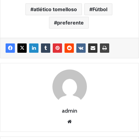
atlético tomelloso
Fútbol
preferente
admin
Siti
o
we