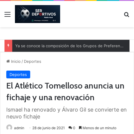
Menú
B
Ya se conoce la composición de los Grupos de Preferente y el calendario
Inicio
/
Deportes
Deportes
El Atlético Tomelloso anuncia un
fichaje y una renovación
Ismael ha renovado y Álvaro Gil se convierte en
neuvo fichaje
admin
28 de junio de 2021
0
Menos de un minuto