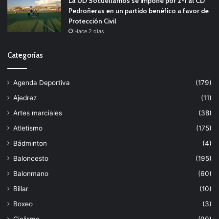
La UD Socuéllamos se impone por 2-1 al CD
Pedroñeras en un partido benéfico a favor de
Protección Civil
Hace 2 días
Categorías
Agenda Deportiva
(179)
Ajedrez
(11)
Artes marciales
(38)
Atletismo
(175)
Bádminton
(4)
Baloncesto
(195)
Balonmano
(60)
Billar
(10)
Boxeo
(3)