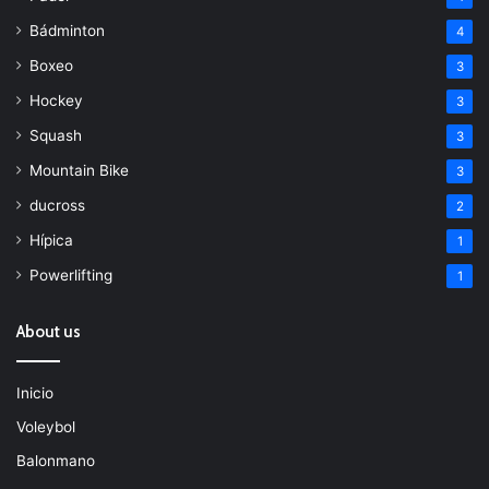
Bádminton
4
Boxeo
3
Hockey
3
Squash
3
Mountain Bike
3
ducross
2
Hípica
1
Powerlifting
1
About us
Inicio
Voleybol
Balonmano