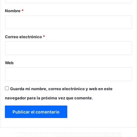
r
Nombre
*
i
o
*
Correo electrónico
*
Web
Guarda mi nombre, correo electrónico y web en este
navegador para la próxima vez que comente.