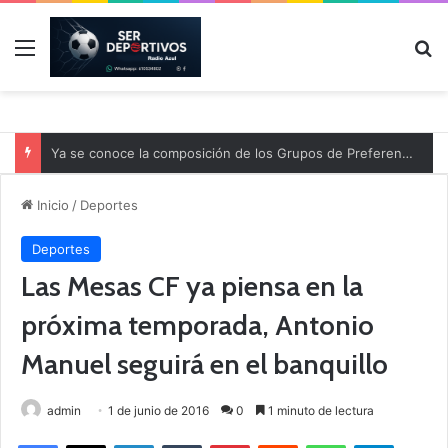
Menú
B
Ya se conoce la composición de los Grupos de Preferente y el calendario
Inicio
/
Deportes
Deportes
Las Mesas CF ya piensa en la
próxima temporada, Antonio
Manuel seguirá en el banquillo
admin
1 de junio de 2016
0
1 minuto de lectura
Facebook
X
LinkedIn
Tumblr
Pinterest
Reddit
WhatsApp
Telegram