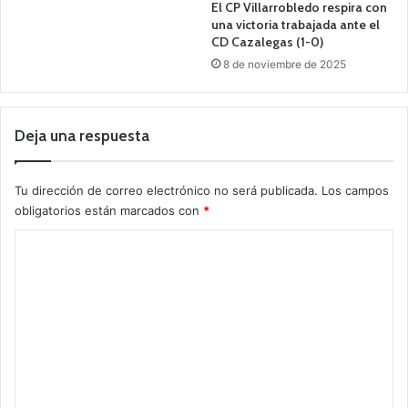
El CP Villarrobledo respira con
una victoria trabajada ante el
CD Cazalegas (1-0)
8 de noviembre de 2025
Deja una respuesta
Tu dirección de correo electrónico no será publicada.
Los campos
obligatorios están marcados con
*
C
o
m
e
n
t
a