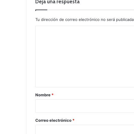
Deja una respuesta
Tu dirección de correo electrónico no será publicada
C
o
m
e
n
t
a
r
Nombre
*
i
o
*
Correo electrónico
*