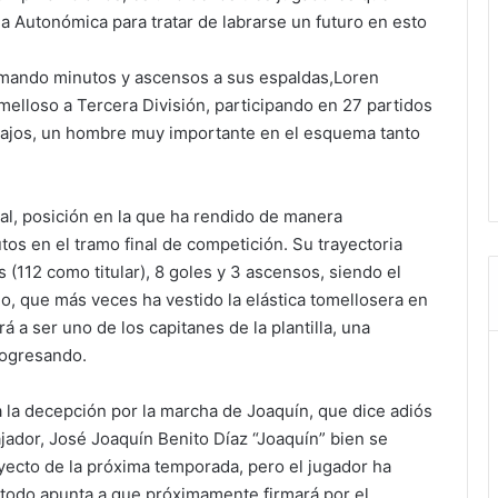
 Autonómica para tratar de labrarse un futuro en esto
sumando minutos y ascensos a sus espaldas,Loren
melloso a Tercera División, participando en 27 partidos
tibajos, un hombre muy importante en el esquema tanto
ral, posición en la que ha rendido de manera
os en el tramo final de competición. Su trayectoria
(112 como titular), 8 goles y 3 ascensos, siendo el
o, que más veces ha vestido la elástica tomellosera en
 a ser uno de los capitanes de la plantilla, una
rogresando.
ra la decepción por la marcha de Joaquín, que dice adiós
ajador, José Joaquín Benito Díaz “Joaquín” bien se
yecto de la próxima temporada, pero el jugador ha
y todo apunta a que próximamente firmará por el