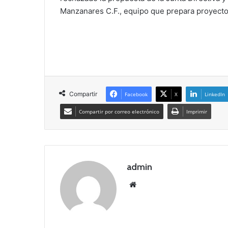
Manzanares C.F., equipo que prepara proyecto
Compartir
Facebook
X
LinkedIn
Compartir por correo electrónico
Imprimir
admin
Siti
o
we
b