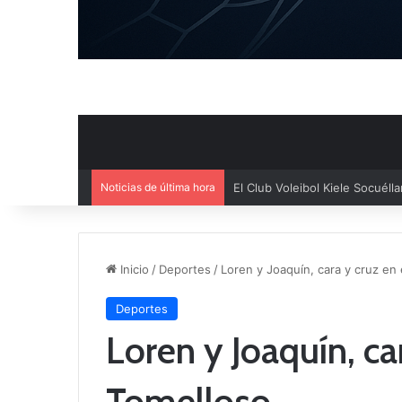
Noticias de última hora
El Cuenca Deportiva refuerza s
Inicio
/
Deportes
/
Loren y Joaquín, cara y cruz en 
Deportes
Loren y Joaquín, car
Tomelloso