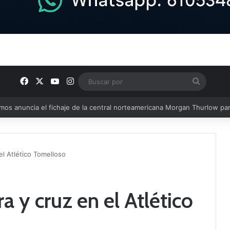
Facebook
X
YouTube
Instagram
Buscar
por
u plantilla con talento de la comarca
el Atlético Tomelloso
a y cruz en el Atlético