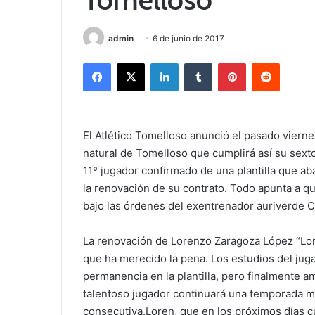
admin
6 de junio de 2017
Facebook
X
LinkedIn
Tumblr
Pinterest
Reddit
El Atlético Tomelloso anunció el pasado vierne
natural de Tomelloso que cumplirá así su sexto a
11º jugador confirmado de una plantilla que a
la renovación de su contrato. Todo apunta a qu
bajo las órdenes del exentrenador auriverde C
La renovación de Lorenzo Zaragoza López “Lor
que ha merecido la pena. Los estudios del jug
permanencia en la plantilla, pero finalmente a
talentoso jugador continuará una temporada má
consecutiva.Loren, que en los próximos días c