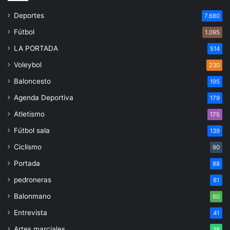
Deportes
7.680
Fútbol
1.095
LA PORTADA
514
Voleybol
230
Baloncesto
195
Agenda Deportiva
179
Atletismo
175
Fútbol sala
139
Ciclismo
90
Portada
88
pedroneras
61
Balonmano
60
Entrevista
41
Artes marciales
38