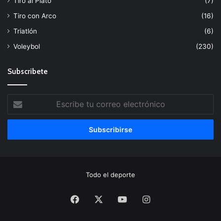
Tiro al Plato
(7)
Tiro con Arco
(16)
Triatlón
(6)
Voleybol
(230)
Subscribete
Escribe
tu
correo
electrónico
Todo el deporte
Facebook
X
YouTube
Instagram