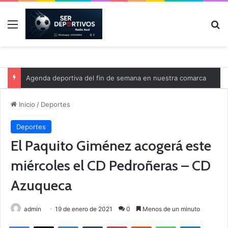
Menú
B
Agenda deportiva del fin de semana en nuestra comarca
Inicio
/
Deportes
Deportes
El Paquito Giménez acogerá este
miércoles el CD Pedroñeras – CD
Azuqueca
admin
19 de enero de 2021
0
Menos de un minuto
Facebook
X
LinkedIn
Tumblr
Pinterest
Reddit
WhatsApp
Telegram