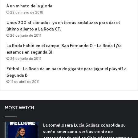
A un minuto de la gloria
22 de mayo de 2010
Unos 200 aficionados, ya en tierras andaluzas para dar el
último aliento a La Roda CF.
26 de junio de 2011
La Roda habló en el campo: San Fernando 0 – La Roda 1 ¡Ya
estamos en segunda B!
26 de junio de 2011
Fútbol.- La Roda da un paso de gigante para jugar el playoff a
Segunda B
11 de abril de 2011
MOST WATCH
La tomellosera Lucía Salinas consolida su
sueño americano: será asistente de
entrenador de golf en Ohio mientras cursa su