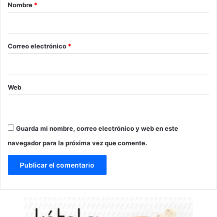
r
Nombre
*
i
o
*
Correo electrónico
*
Web
Guarda mi nombre, correo electrónico y web en este
navegador para la próxima vez que comente.