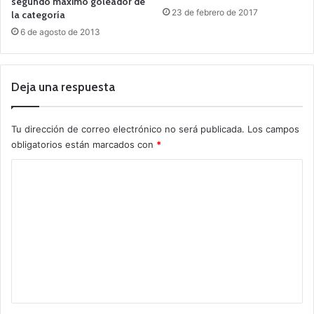
segundo máximo goleador de
23 de febrero de 2017
la categoría
6 de agosto de 2013
Deja una respuesta
Tu dirección de correo electrónico no será publicada.
Los campos
obligatorios están marcados con
*
C
o
m
e
n
t
a