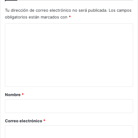
Tu dirección de correo electrónico no será publicada.
Los campos
obligatorios están marcados con
*
C
o
m
e
n
t
a
r
Nombre
*
i
o
*
Correo electrónico
*