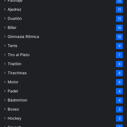
Patinaje
12
Ajedrez
11
Duatlón
11
Billar
10
Gimnasia Rítmica
10
Tenis
9
Tiro al Plato
7
Triatlón
6
Tirachinas
6
Motor
6
Padel
4
Bádminton
4
Boxeo
3
Hockey
3