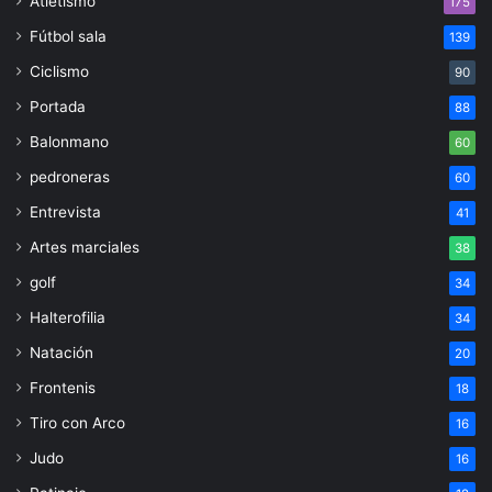
Atletismo
175
Fútbol sala
139
Ciclismo
90
Portada
88
Balonmano
60
pedroneras
60
Entrevista
41
Artes marciales
38
golf
34
Halterofilia
34
Natación
20
Frontenis
18
Tiro con Arco
16
Judo
16