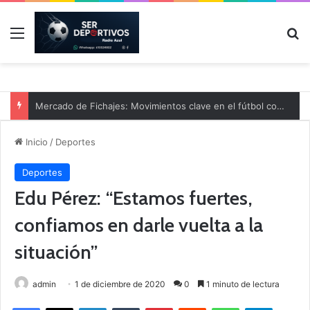
Menú
B
Mercado de Fichajes: Movimientos clave en el fútbol comarcal
Inicio
/
Deportes
Deportes
Edu Pérez: “Estamos fuertes,
confiamos en darle vuelta a la
situación”
admin
1 de diciembre de 2020
0
1 minuto de lectura
Facebook
X
LinkedIn
Tumblr
Pinterest
Reddit
WhatsApp
Telegram