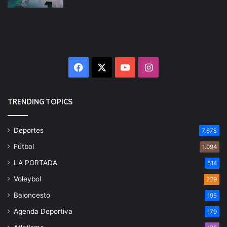
Facebook
X
YouTube
Instagram
TRENDING TOPICS
Deportes
7.678
Fútbol
1.094
LA PORTADA
514
Voleybol
229
Baloncesto
195
Agenda Deportiva
179