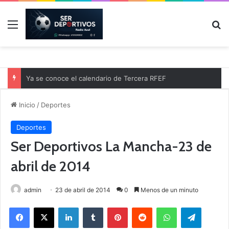
Menú
B
Ya se conoce el calendario de Tercera RFEF
Inicio
/
Deportes
Deportes
Ser Deportivos La Mancha-23 de
abril de 2014
admin
23 de abril de 2014
0
Menos de un minuto
Facebook
X
LinkedIn
Tumblr
Pinterest
Reddit
WhatsApp
Telegram