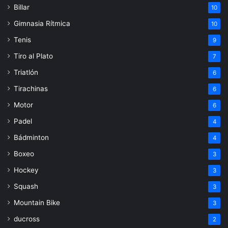
Billar
10
Gimnasia Rítmica
10
Tenis
9
Tiro al Plato
7
Triatlón
6
Tirachinas
6
Motor
6
Padel
4
Bádminton
4
Boxeo
3
Hockey
3
Squash
3
Mountain Bike
3
ducross
2