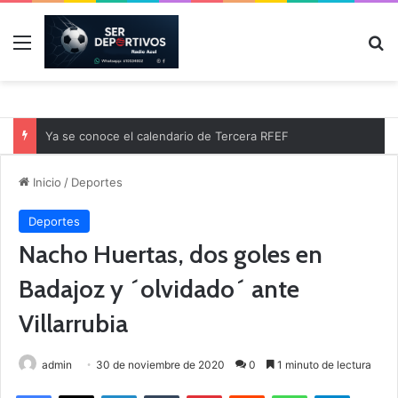
Menú
B
Ya se conoce el calendario de Tercera RFEF
Inicio
/
Deportes
Deportes
Nacho Huertas, dos goles en
Badajoz y ´olvidado´ ante
Villarrubia
admin
30 de noviembre de 2020
0
1 minuto de lectura
Facebook
X
LinkedIn
Tumblr
Pinterest
Reddit
WhatsApp
Telegram