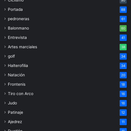
Ciclismo
90
Portada
88
pedroneras
61
Balonmano
60
Entrevista
41
Artes marciales
38
golf
34
Halterofilia
34
Natación
20
Frontenis
18
Tiro con Arco
16
Judo
16
Patinaje
12
Ajedrez
11