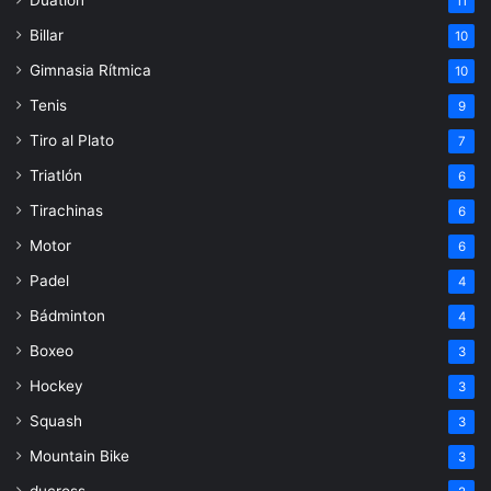
Duatlón
11
Billar
10
Gimnasia Rítmica
10
Tenis
9
Tiro al Plato
7
Triatlón
6
Tirachinas
6
Motor
6
Padel
4
Bádminton
4
Boxeo
3
Hockey
3
Squash
3
Mountain Bike
3