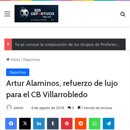
Menú
B
Ya se conoce la composición de los Grupos de Preferente y el calendario
Inicio
/
Deportes
Deportes
Artur Alaminos, refuerzo de lujo
para el CB Villarrobledo
admin
9 de agosto de 2016
0
1 minuto de lectura
Facebook
X
LinkedIn
Tumblr
Pinterest
Reddit
WhatsApp
Telegram