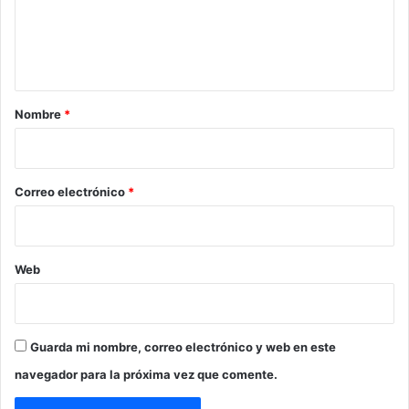
n
t
a
r
Nombre
*
i
o
*
Correo electrónico
*
Web
Guarda mi nombre, correo electrónico y web en este
navegador para la próxima vez que comente.