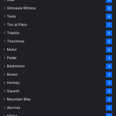
Gimnasia Rítmica
10
Tenis
9
Tiro al Plato
7
Triatlón
6
Tirachinas
6
Motor
6
Padel
4
Bádminton
4
Boxeo
3
Hockey
3
Squash
3
Mountain Bike
3
ducross
2
Hípica
1