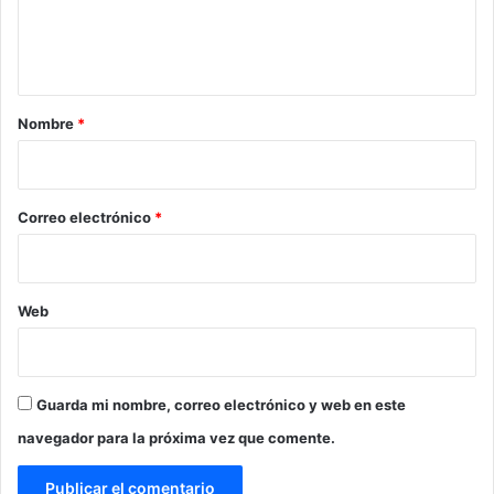
n
t
a
r
Nombre
*
i
o
*
Correo electrónico
*
Web
Guarda mi nombre, correo electrónico y web en este
navegador para la próxima vez que comente.