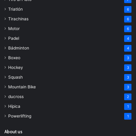
Triatlón
6
Tirachinas
6
Motor
6
Padel
4
Bádminton
4
Boxeo
3
Hockey
3
Squash
3
Mountain Bike
3
ducross
2
Hípica
1
Powerlifting
1
About us