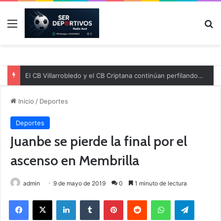
Menú
B
El CB Villarrobledo y el CB Criptana continúan perfilando sus plantillas
Inicio
/
Deportes
Deportes
Juanbe se pierde la final por el
ascenso en Membrilla
admin
9 de mayo de 2019
0
1 minuto de lectura
Facebook
X
LinkedIn
Tumblr
Pinterest
Reddit
WhatsApp
Telegram