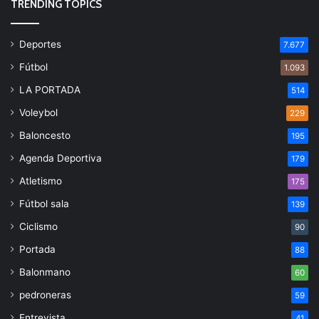
TRENDING TOPICS
Deportes
7.677
Fútbol
1.093
LA PORTADA
514
Voleybol
229
Baloncesto
195
Agenda Deportiva
179
Atletismo
175
Fútbol sala
139
Ciclismo
90
Portada
88
Balonmano
60
pedroneras
59
Entrevista
41