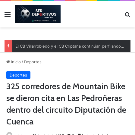
Menú
B
El CB Villarrobledo y el CB Criptana continúan perfilando sus plantillas
Inicio
/
Deportes
Deportes
325 corredores de Mountain Bike
se dieron cita en Las Pedroñeras
dentro del circuito Diputación de
Cuenca