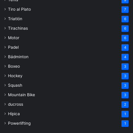
Tiro al Plato
7
Triatlón
6
Tirachinas
6
Motor
6
Padel
4
Bádminton
4
Boxeo
3
Hockey
3
Squash
3
Mountain Bike
3
ducross
2
Hípica
1
Powerlifting
1