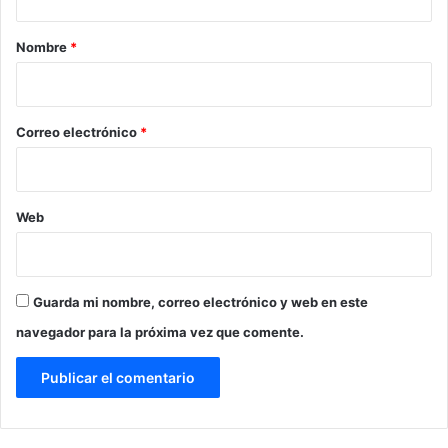
a
r
Nombre
*
i
o
*
Correo electrónico
*
Web
Guarda mi nombre, correo electrónico y web en este
navegador para la próxima vez que comente.