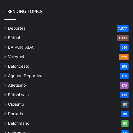
TRENDING TOPICS
Deportes
7.677
Fútbol
1.093
LA PORTADA
514
Voleybol
229
Baloncesto
195
Agenda Deportiva
179
Atletismo
175
Fútbol sala
139
Ciclismo
90
Portada
88
Balonmano
60
pedroneras
59