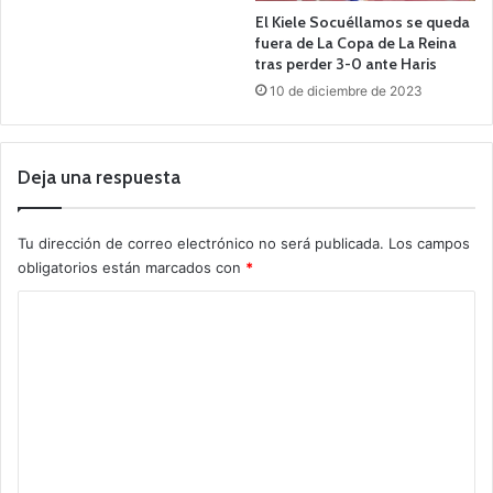
El Kiele Socuéllamos se queda
fuera de La Copa de La Reina
tras perder 3-0 ante Haris
10 de diciembre de 2023
Deja una respuesta
Tu dirección de correo electrónico no será publicada.
Los campos
obligatorios están marcados con
*
C
o
m
e
n
t