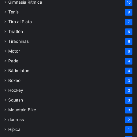
Gimnasia Rítmica
10
Tenis
9
Tiro al Plato
7
Triatlón
6
Tirachinas
6
Motor
6
Padel
4
Bádminton
4
Boxeo
3
Hockey
3
Squash
3
Mountain Bike
3
ducross
2
Hípica
1