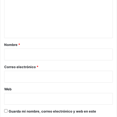
m
e
n
t
a
r
Nombre
*
i
o
*
Correo electrónico
*
Web
Guarda mi nombre, correo electrónico y web en este