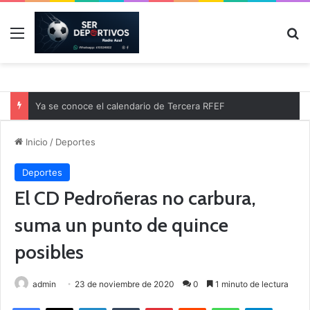
Menú
B
Ya se conoce el calendario de Tercera RFEF
Inicio
/
Deportes
Deportes
El CD Pedroñeras no carbura,
suma un punto de quince
posibles
admin
23 de noviembre de 2020
0
1 minuto de lectura
Facebook
X
LinkedIn
Tumblr
Pinterest
Reddit
WhatsApp
Telegram