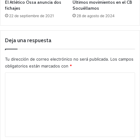
El Atlético Ossa anuncia dos
Últimos movimientos en el CB
fichajes
Socuéllamos
22 de septiembre de 2021
28 de agosto de 2024
Deja una respuesta
Tu dirección de correo electrónico no será publicada.
Los campos
obligatorios están marcados con
*
C
o
m
e
n
t
a