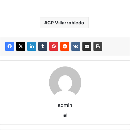
CP Villarrobledo
admin
Siti
o
we