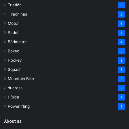
Triatlón
6
Tirachinas
6
Motor
6
Padel
4
Bádminton
4
Boxeo
3
Hockey
3
Squash
3
Mountain Bike
3
ducross
2
Hípica
1
Powerlifting
1
About us