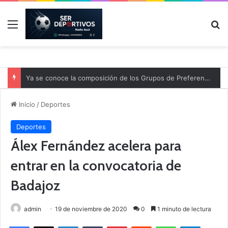
Menú
B
Ya se conoce la composición de los Grupos de Preferente y el calendario
Inicio
/
Deportes
Deportes
Álex Fernández acelera para
entrar en la convocatoria de
Badajoz
admin
19 de noviembre de 2020
0
1 minuto de lectura
Facebook
X
LinkedIn
Tumblr
Pinterest
Reddit
WhatsApp
Telegram