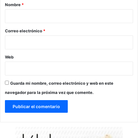
r
Nombre
*
i
o
*
Correo electrónico
*
Web
Guarda mi nombre, correo electrónico y web en este
navegador para la próxima vez que comente.