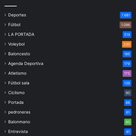
Deportes
7.681
Fútbol
1.096
LA PORTADA
514
Voleybol
230
Baloncesto
195
Agenda Deportiva
179
Atletismo
175
Fútbol sala
139
Ciclismo
90
Portada
88
pedroneras
61
Balonmano
60
Entrevista
41