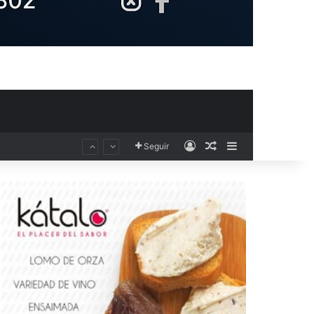
Acceso
Publicación al aza
Barra lateral
El Club Voleibol Kiele Socuéllamos anuncia el fichaje de la central norteamericana Morgan Thurlow para la temporada 2026/2027
Seguir