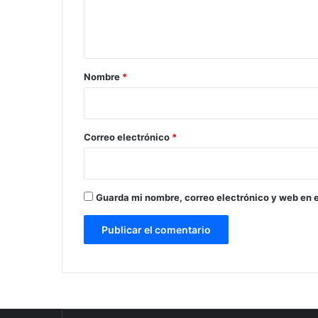
n
t
a
r
Nombre
*
i
o
*
Correo electrónico
*
Guarda mi nombre, correo electrónico y web en 