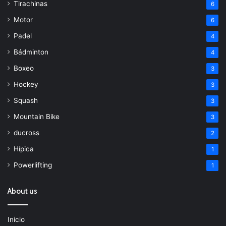
Tirachinas
6
Motor
6
Padel
4
Bádminton
4
Boxeo
3
Hockey
3
Squash
3
Mountain Bike
3
ducross
2
Hípica
1
Powerlifting
1
About us
Inicio