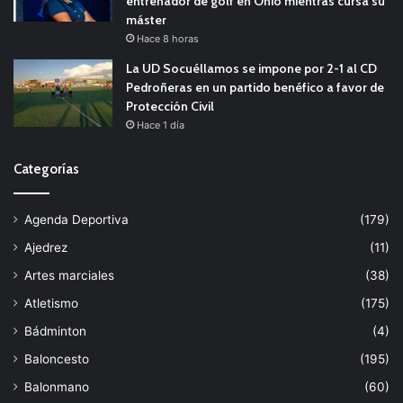
entrenador de golf en Ohio mientras cursa su
máster
Hace 8 horas
La UD Socuéllamos se impone por 2-1 al CD
Pedroñeras en un partido benéfico a favor de
Protección Civil
Hace 1 día
Categorías
Agenda Deportiva
(179)
Ajedrez
(11)
Artes marciales
(38)
Atletismo
(175)
Bádminton
(4)
Baloncesto
(195)
Balonmano
(60)