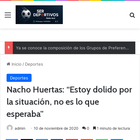
Menú
B
Ya se conoce la composición de los Grupos de Preferente y el calendario
Inicio
/
Deportes
Deportes
Nacho Huertas: “Estoy dolido por
la situación, no es lo que
esperaba”
admin
10 de noviembre de 2020
0
1 minuto de lectura
Facebook
X
LinkedIn
Tumblr
Pinterest
Reddit
WhatsApp
Telegram