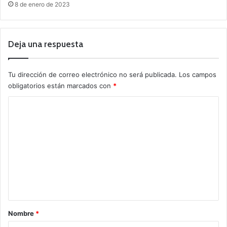
8 de enero de 2023
Deja una respuesta
Tu dirección de correo electrónico no será publicada.
Los campos
obligatorios están marcados con
*
C
o
m
e
n
t
a
r
Nombre
*
i