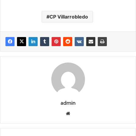
CP Villarrobledo
admin
Siti
o
we
b