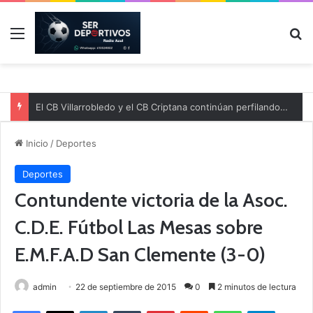
Menú
B
El CB Villarrobledo y el CB Criptana continúan perfilando sus plantillas
Inicio
/
Deportes
Deportes
Contundente victoria de la Asoc.
C.D.E. Fútbol Las Mesas sobre
E.M.F.A.D San Clemente (3-0)
admin
22 de septiembre de 2015
0
2 minutos de lectura
Facebook
X
LinkedIn
Tumblr
Pinterest
Reddit
WhatsApp
Telegram