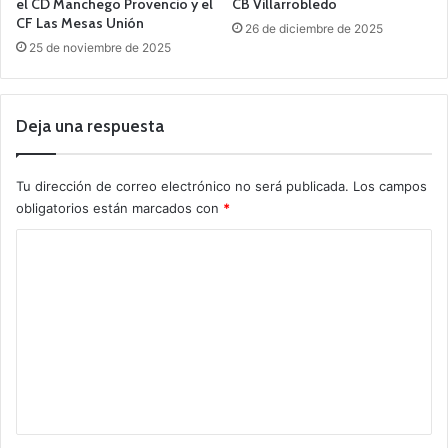
el CD Manchego Provencio y el
CB Villarrobledo
CF Las Mesas Unión
26 de diciembre de 2025
25 de noviembre de 2025
Deja una respuesta
Tu dirección de correo electrónico no será publicada.
Los campos
obligatorios están marcados con
*
C
o
m
e
n
t
a