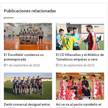
we
b
Publicaciones relacionadas
El ‘EuroKiele’ comienza su
El CD Villacañas y el Atlético de
pretemporada
Tomelloso empatan a cero
1 de septiembre de 2022
23 de septiembre de 2023
Derbi comarcal desigual entre
Así se va al parón navideño el