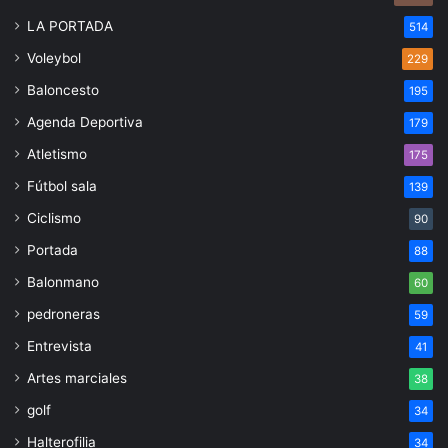
LA PORTADA
514
Voleybol
229
Baloncesto
195
Agenda Deportiva
179
Atletismo
175
Fútbol sala
139
Ciclismo
90
Portada
88
Balonmano
60
pedroneras
59
Entrevista
41
Artes marciales
38
golf
34
Halterofilia
34