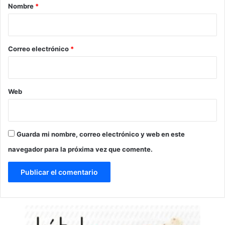
r
Nombre
*
i
o
*
Correo electrónico
*
Web
Guarda mi nombre, correo electrónico y web en este
navegador para la próxima vez que comente.