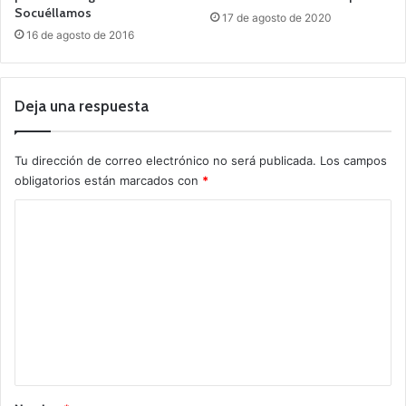
Socuéllamos
17 de agosto de 2020
16 de agosto de 2016
Deja una respuesta
Tu dirección de correo electrónico no será publicada.
Los campos
obligatorios están marcados con
*
C
o
m
e
n
t
a
r