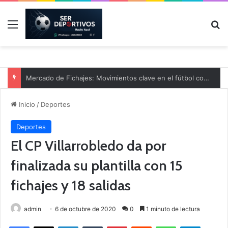
Menú
B
Mercado de Fichajes: Movimientos clave en el fútbol comarcal
Inicio
/
Deportes
Deportes
El CP Villarrobledo da por
finalizada su plantilla con 15
fichajes y 18 salidas
admin
6 de octubre de 2020
0
1 minuto de lectura
Facebook
X
LinkedIn
Tumblr
Pinterest
Reddit
WhatsApp
Telegram