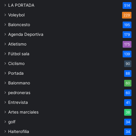
LA PORTADA
514
Voleybol
229
Baloncesto
195
Agenda Deportiva
179
Atletismo
175
Fútbol sala
139
Ciclismo
90
Portada
88
Balonmano
60
pedroneras
60
Entrevista
41
Artes marciales
38
golf
34
Halterofilia
34