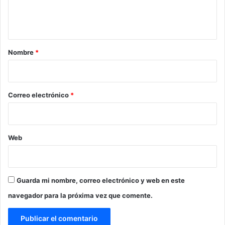
n
t
a
r
Nombre
*
i
o
*
Correo electrónico
*
Web
Guarda mi nombre, correo electrónico y web en este
navegador para la próxima vez que comente.