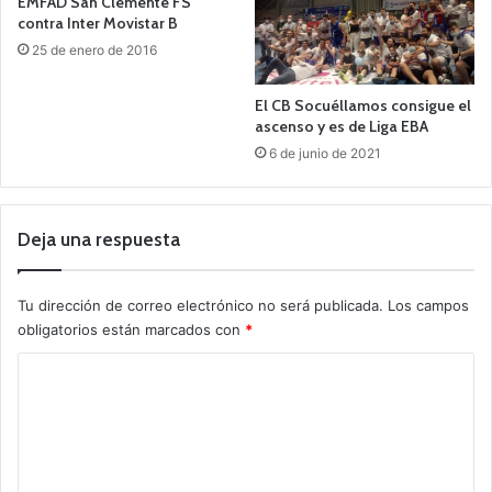
EMFAD San Clemente FS
contra Inter Movistar B
25 de enero de 2016
El CB Socuéllamos consigue el
ascenso y es de Liga EBA
6 de junio de 2021
Deja una respuesta
Tu dirección de correo electrónico no será publicada.
Los campos
obligatorios están marcados con
*
C
o
m
e