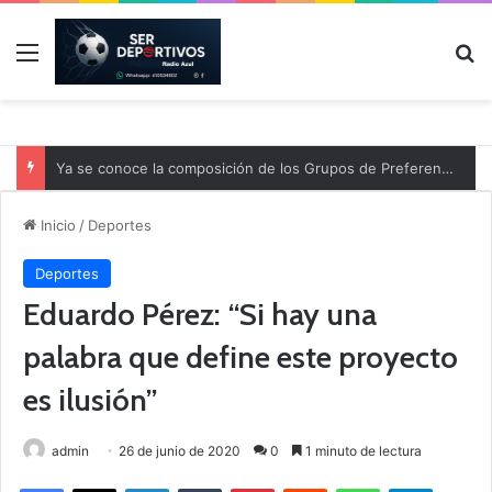
Menú
B
Ya se conoce la composición de los Grupos de Preferente y el calendario
Inicio
/
Deportes
Deportes
Eduardo Pérez: “Si hay una
palabra que define este proyecto
es ilusión”
admin
26 de junio de 2020
0
1 minuto de lectura
Facebook
X
LinkedIn
Tumblr
Pinterest
Reddit
WhatsApp
Telegram