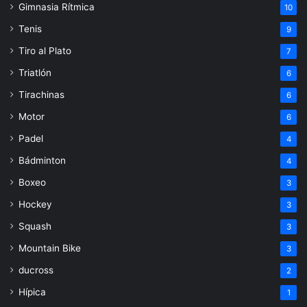
Gimnasia Rítmica
10
Tenis
9
Tiro al Plato
7
Triatlón
6
Tirachinas
6
Motor
6
Padel
4
Bádminton
4
Boxeo
3
Hockey
3
Squash
3
Mountain Bike
3
ducross
2
Hípica
1