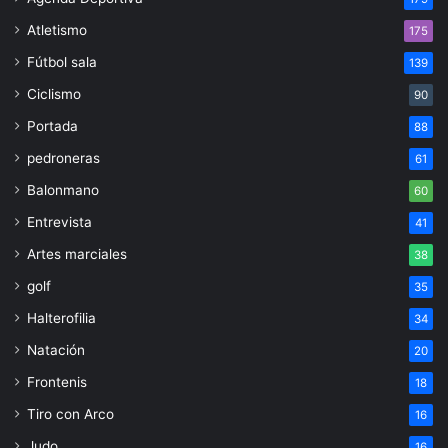
Atletismo
175
Fútbol sala
139
Ciclismo
90
Portada
88
pedroneras
61
Balonmano
60
Entrevista
41
Artes marciales
38
golf
35
Halterofilia
34
Natación
20
Frontenis
18
Tiro con Arco
16
Judo
16