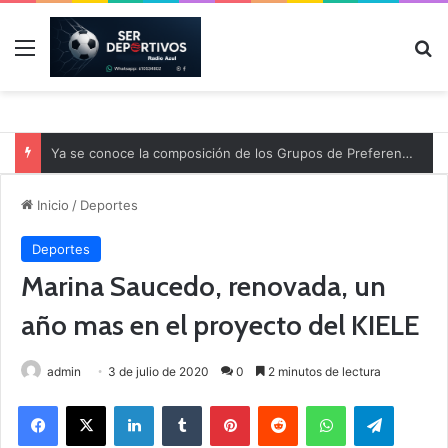
Menú
B
Ya se conoce la composición de los Grupos de Preferente y el calendario
Inicio
/
Deportes
Deportes
Marina Saucedo, renovada, un
año mas en el proyecto del KIELE
admin
3 de julio de 2020
0
2 minutos de lectura
Facebook
X
LinkedIn
Tumblr
Pinterest
Reddit
WhatsApp
Telegram