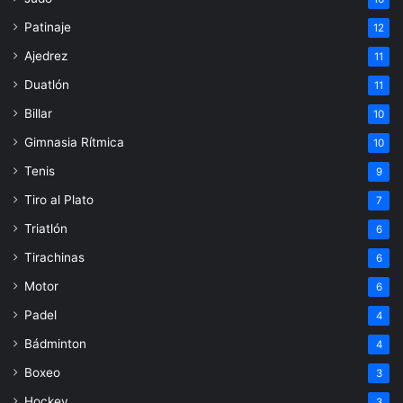
Patinaje
12
Ajedrez
11
Duatlón
11
Billar
10
Gimnasia Rítmica
10
Tenis
9
Tiro al Plato
7
Triatlón
6
Tirachinas
6
Motor
6
Padel
4
Bádminton
4
Boxeo
3
Hockey
3