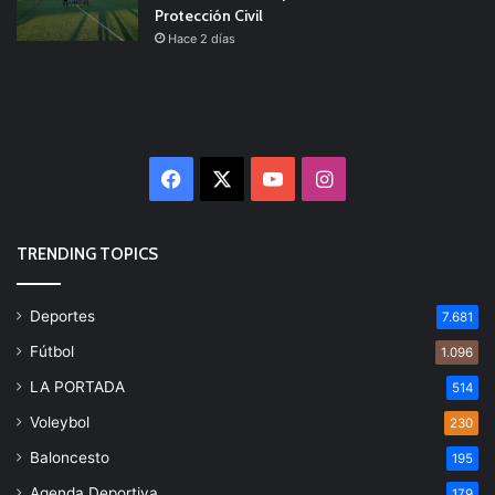
Protección Civil
Hace 2 días
Facebook
X
YouTube
Instagram
TRENDING TOPICS
Deportes
7.681
Fútbol
1.096
LA PORTADA
514
Voleybol
230
Baloncesto
195
Agenda Deportiva
179