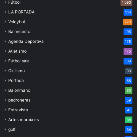
Fútbol
1.093
LA PORTADA
514
Voleybol
229
Baloncesto
195
Agenda Deportiva
178
Atletismo
175
Fútbol sala
139
Ciclismo
90
Portada
88
Balonmano
60
pedroneras
59
Entrevista
41
Artes marciales
38
golf
34