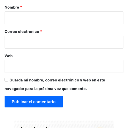
r
Nombre
*
i
o
*
Correo electrónico
*
Web
Guarda mi nombre, correo electrónico y web en este
navegador para la próxima vez que comente.