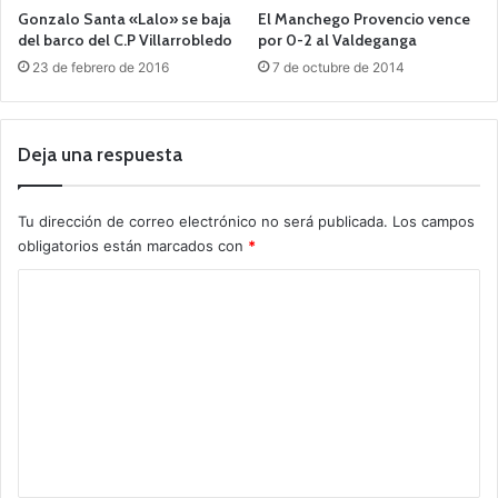
Gonzalo Santa «Lalo» se baja
El Manchego Provencio vence
del barco del C.P Villarrobledo
por 0-2 al Valdeganga
23 de febrero de 2016
7 de octubre de 2014
Deja una respuesta
Tu dirección de correo electrónico no será publicada.
Los campos
obligatorios están marcados con
*
C
o
m
e
n
t
a