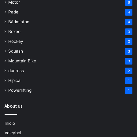
Motor
6
Padel
4
Bádminton
4
Boxeo
3
Hockey
3
Squash
3
Mountain Bike
3
ducross
2
Hípica
1
Powerlifting
1
About us
Inicio
Voleybol