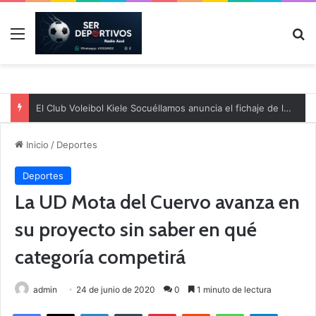
Menú
B
El Club Voleibol Kiele Socuéllamos anuncia el fichaje de la central norteamericana Morgan Thurlow para la temporada 2026/2027
Inicio
/
Deportes
Deportes
La UD Mota del Cuervo avanza en
su proyecto sin saber en qué
categoría competirá
admin
24 de junio de 2020
0
1 minuto de lectura
Facebook
X
LinkedIn
Tumblr
Pinterest
Reddit
WhatsApp
Telegram