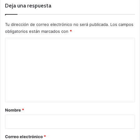
Deja una respuesta
Tu dirección de correo electrónico no será publicada.
Los campos
obligatorios están marcados con
*
C
o
m
e
n
t
a
r
Nombre
*
i
o
*
Correo electrónico
*