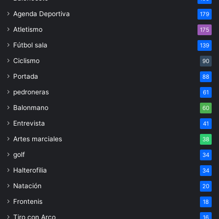
Agenda Deportiva
179
Atletismo
175
Fútbol sala
139
Ciclismo
90
Portada
88
pedroneras
61
Balonmano
60
Entrevista
41
Artes marciales
38
golf
34
Halterofilia
34
Natación
20
Frontenis
18
Tiro con Arco
16