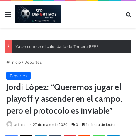
Menú
B
Ya se conoce el calendario de Tercera RFEF
Inicio
/
Deportes
Deportes
Jordi López: “Queremos jugar el
playoff y ascender en el campo,
pero el protocolo es inviable”
admin
27 de mayo de 2020
0
1 minuto de lectura
Facebook
X
LinkedIn
Tumblr
Pinterest
Reddit
WhatsApp
Telegram