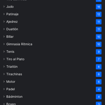
Judo
16
Patinaje
12
Ajedrez
11
Duatlón
11
Billar
10
Gimnasia Rítmica
10
Tenis
9
Tiro al Plato
7
Triatlón
6
Tirachinas
6
Motor
6
Padel
4
Bádminton
4
Boxeo
3