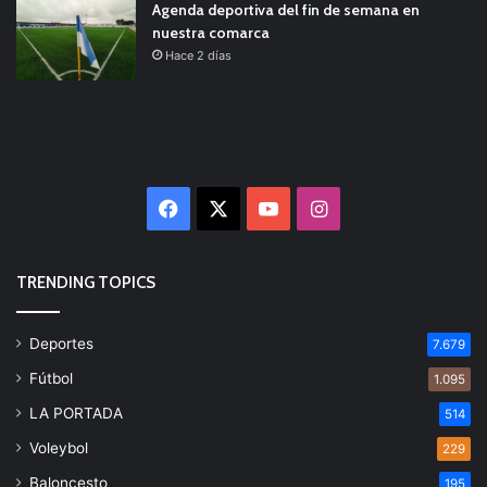
Agenda deportiva del fin de semana en
nuestra comarca
Hace 2 días
Facebook
X
YouTube
Instagram
TRENDING TOPICS
Deportes
7.679
Fútbol
1.095
LA PORTADA
514
Voleybol
229
Baloncesto
195