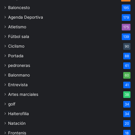
Baloncesto
195
Agenda Deportiva
179
Atletismo
175
Fútbol sala
139
Ciclismo
90
Portada
88
pedroneras
61
Balonmano
60
Entrevista
41
Artes marciales
38
golf
34
Halterofilia
34
Natación
20
Frontenis
18