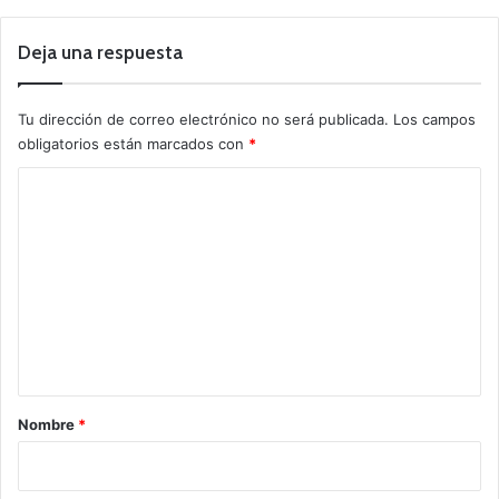
Deja una respuesta
Tu dirección de correo electrónico no será publicada.
Los campos
obligatorios están marcados con
*
C
o
m
e
n
t
a
r
Nombre
*
i
o