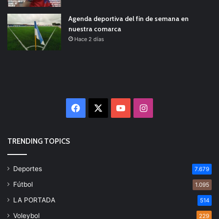
Agenda deportiva del fin de semana en
nuestra comarca
Hace 2 días
Facebook
X
YouTube
Instagram
TRENDING TOPICS
Deportes
7.679
Fútbol
1.095
LA PORTADA
514
Voleybol
229