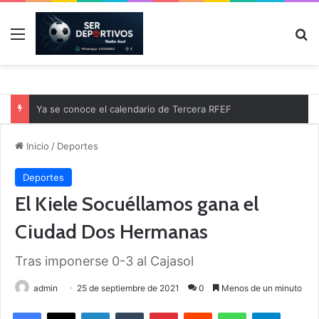
Menú
B
Ya se conoce el calendario de Tercera RFEF
Inicio
/
Deportes
Deportes
El Kiele Socuéllamos gana el
Ciudad Dos Hermanas
Tras imponerse 0-3 al Cajasol
admin
25 de septiembre de 2021
0
Menos de un minuto
Facebook
X
LinkedIn
Tumblr
Pinterest
Reddit
WhatsApp
Telegram