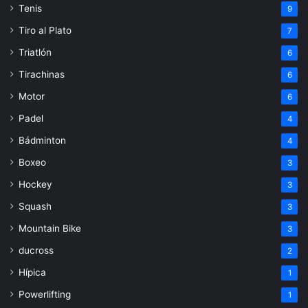
Tenis
9
Tiro al Plato
7
Triatlón
6
Tirachinas
6
Motor
6
Padel
4
Bádminton
4
Boxeo
3
Hockey
3
Squash
3
Mountain Bike
3
ducross
2
Hípica
1
Powerlifting
1