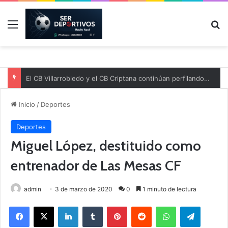
Menú
B
El CB Villarrobledo y el CB Criptana continúan perfilando sus plantillas
Inicio
/
Deportes
Deportes
Miguel López, destituido como
entrenador de Las Mesas CF
admin
3 de marzo de 2020
0
1 minuto de lectura
Facebook
X
LinkedIn
Tumblr
Pinterest
Reddit
WhatsApp
Telegram